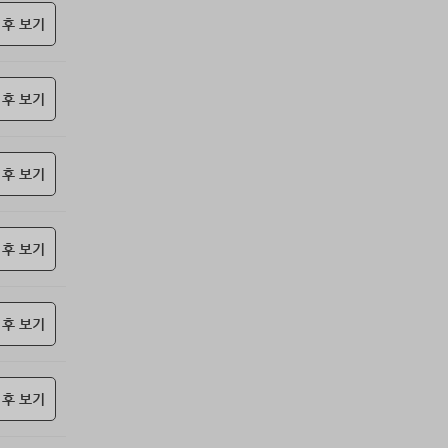
85위
항시그대로
10코인
 후 보기
86위
castl*****@naver.com
10코인
87위
17349*****@kakao.com
10코인
 후 보기
88위
19292*****@kakao.com
10코인
89위
총괄보안관
10코인
90위
ysh02****@naver.com
10코인
 후 보기
91위
nam6***@gmail.com
10코인
92위
22930*****@kakao.com
10코인
93위
elpe****@naver.com
10코인
 후 보기
94위
010455*****@me.co.kr
10코인
95위
@
10코인
 후 보기
96위
@
10코인
97위
24180*****@kakao.com
10코인
98위
29528*****@kakao.com
10코인
 후 보기
99위
010767*****@me.co.kr
10코인
100
아이스아메
10코인