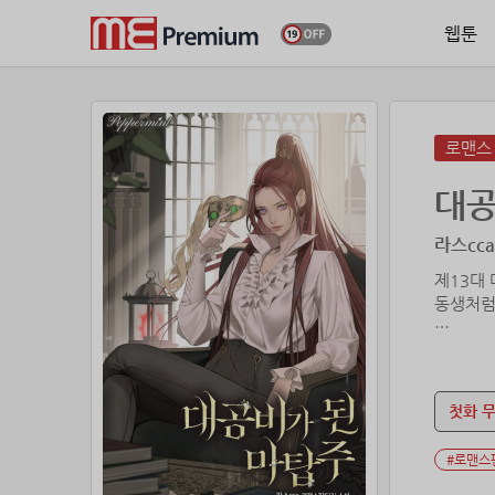
웹툰
로맨스
대공
라스cca
제13대
동생처럼
그런데 
자신의 
첫화 
때마침 
#로맨스
그런데 