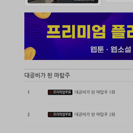
칼릭스는
레이시아
각자의 목
여러 가
그녀는 
마탑주에
대공비가 된 마탑주
1
대공비가 된 마탑주 1화
프리미엄무료
2
대공비가 된 마탑주 2화
프리미엄무료