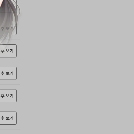
53위
soyun****@gmail.com
24코인
 후 보기
54위
qsewzd******@gmail.com
20코인
55위
20596*****@kakao.com
20코인
 후 보기
56위
lth8***@naver.com
20코인
57위
이슬이슬
20코인
58위
단순한묘기
20코인
 후 보기
59위
25234*****@kakao.com
20코인
60위
43040*****@kakao.com
20코인
61위
@
20코인
 후 보기
62위
@
20코인
63위
소망여
20코인
 후 보기
64위
25600*****@kakao.com
20코인
65위
16100*****@kakao.com
20코인
66위
reneev******@naver.com
18코인
 후 보기
67위
movi****@naver.com
17코인
68위
메카 보
17코인