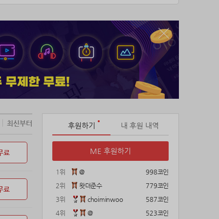
한다.
을까?
최신부터
후원하기
내 후원 내역
ME 후원하기
무료
1위
@
998코인
2위
왓더준수
779코인
무료
3위
choiminwoo
587코인
4위
@
523코인