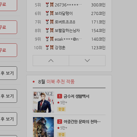
무료
5위
26736*****@kakao.com
300코인
6위
보라달팽이
270코인
7위
로버트조조8
171코인
무료
8위
보빨잘하는남자
154코인
9위
eoak****@naver.com
140코인
10위
강정훈
123코인
무료
11위
gg1***@naver.com
120코인
12위
12922*****@kakao.com
120코인
 후 보기
13위
22374*****@kakao.com
120코인
8월
이북 추천 작품
14위
해콩이
110코인
15위
wkkj****@naver.com
110코인
 후 보기
금수저 생활백서
1
16위
메렁이지롱
102코인
5만+
17위
@
100코인
18위
@
100코인
 후 보기
어중간한 문파의 천하제일인
2
19위
kckt****@naver.com
100코인
5만+
20위
18075*****@kakao.com
100코인