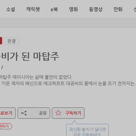
소설
캐릭챗
e북
영화
동영상
만화
완결
비가 된 마탑주
 /
 마탑주 레이시아는 삶에 불만이 없었다.
 키운 제자의 배신으로 에크하르트 대공비의 몸에서 눈을 뜨기 전까지는.
이 대공비, 인생도 막장인데 심지어 마력 부적응자란다.
마력을 코앞에 두고서도 쓸 수가 없자 레이시아는 체질 개선을 위한 약을
무료보기
공유
구독하기
찢어진 마법진 한 장으로 쓸 만한 노동력까지 손에 넣으면서 그녀의 계획
판타지
일개 기사인 줄 알았던 노동력의 제공자가 에크하르트 대공, 칼릭스 본인
최신화 놓치기 싫다면
지금 구독하세요.