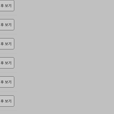
69위
@
15코인
 후 보기
70위
난데요
15코인
71위
안녕하십사
13코인
 후 보기
72위
21982*****@kakao.com
10코인
73위
27657*****@kakao.com
10코인
74위
yhdia****@naver.com
10코인
 후 보기
75위
34362*****@kakao.com
10코인
76위
kko1****@gmail.com
10코인
77위
samdry
10코인
 후 보기
78위
20679*****@kakao.com
10코인
79위
@
10코인
 후 보기
80위
27964*****@kakao.com
10코인
81위
19334*****@kakao.com
10코인
82위
돌도사
10코인
 후 보기
83위
27780*****@kakao.com
10코인
84위
10933*****@kakao.com
10코인