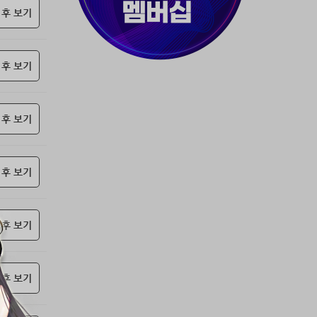
37위
천일야화♡
50코인
 후 보기
38위
80091****@kakao.com
50코인
39위
myway
50코인
 후 보기
40위
19108*****@kakao.com
50코인
41위
70989****@kakao.com
50코인
42위
dlehd*****@gmail.com
48코인
 후 보기
43위
22ss****@dgsungsan.ms.kr
45코인
44위
@
40코인
45위
아아자 홧팅
40코인
 후 보기
46위
@
36코인
47위
비둘기 천사
36코인
 후 보기
48위
20700*****@kakao.com
30코인
49위
26741*****@kakao.com
26코인
50위
douyo*****@gmail.com
25코인
 후 보기
51위
dltmdw******@gmail.com
25코인
52위
@
25코인