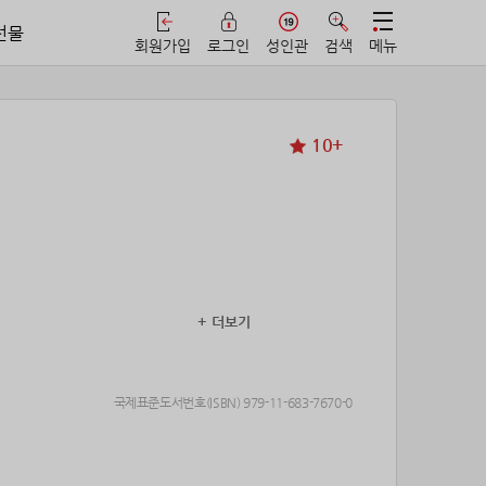
선물
회원가입
로그인
성인관
검색
메뉴
10+
+ 더보기
 만들기로 마음먹는다.
국제표준도서번호(ISBN) 979-11-683-7670-0
은 순조롭게 흘러가는 듯했다.
이었을 줄이야.