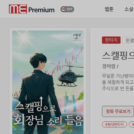
웹툰
소설
판타지
완결
스캘핑으
정이람 /
무일푼 가난뱅이에
을 체험하게 되고
주식으로 번 돈을
그에게 세상은 좁
첫화 무료보기
#현대판타지