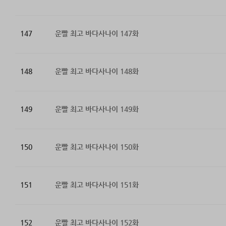
147
운빨 최고 바다사나이 147화
148
운빨 최고 바다사나이 148화
149
운빨 최고 바다사나이 149화
150
운빨 최고 바다사나이 150화
151
운빨 최고 바다사나이 151화
152
운빨 최고 바다사나이 152화