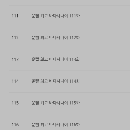
111
운빨 최고 바다사나이 111화
112
운빨 최고 바다사나이 112화
113
운빨 최고 바다사나이 113화
114
운빨 최고 바다사나이 114화
115
운빨 최고 바다사나이 115화
116
운빨 최고 바다사나이 116화