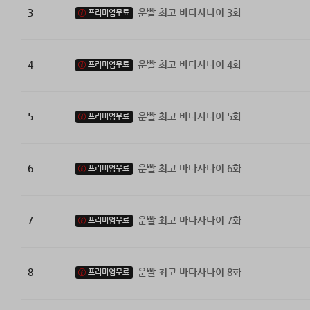
3
운빨 최고 바다사나이 3화
프리미엄무료
4
운빨 최고 바다사나이 4화
프리미엄무료
5
운빨 최고 바다사나이 5화
프리미엄무료
6
운빨 최고 바다사나이 6화
프리미엄무료
7
운빨 최고 바다사나이 7화
프리미엄무료
8
운빨 최고 바다사나이 8화
프리미엄무료