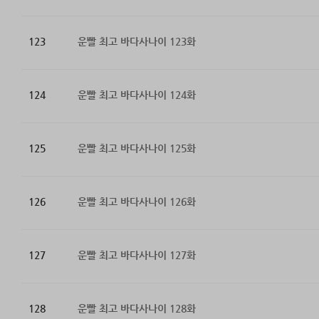
123
운빨 최고 바다사나이 123화
124
운빨 최고 바다사나이 124화
125
운빨 최고 바다사나이 125화
126
운빨 최고 바다사나이 126화
127
운빨 최고 바다사나이 127화
128
운빨 최고 바다사나이 128화