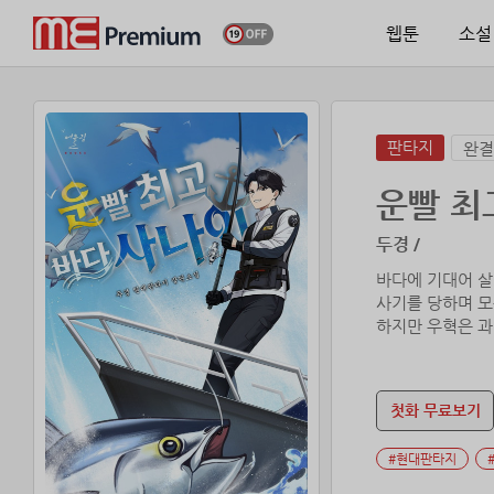
웹툰
소설
판타지
완결
운빨 최
두경 /
바다에 기대어 살
사기를 당하며 모
하지만 우혁은 과
그에게 특별한 능
다시 돌아온 바다
첫화 무료보기
그물은 던지는대
#현대판타지
바다사나이의 전