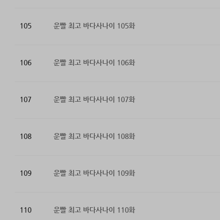
105
운빨 최고 바다사나이 105화
106
운빨 최고 바다사나이 106화
107
운빨 최고 바다사나이 107화
108
운빨 최고 바다사나이 108화
109
운빨 최고 바다사나이 109화
110
운빨 최고 바다사나이 110화