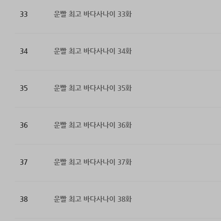
33
운빨 최고 바다사나이 33화
34
운빨 최고 바다사나이 34화
35
운빨 최고 바다사나이 35화
36
운빨 최고 바다사나이 36화
37
운빨 최고 바다사나이 37화
38
운빨 최고 바다사나이 38화