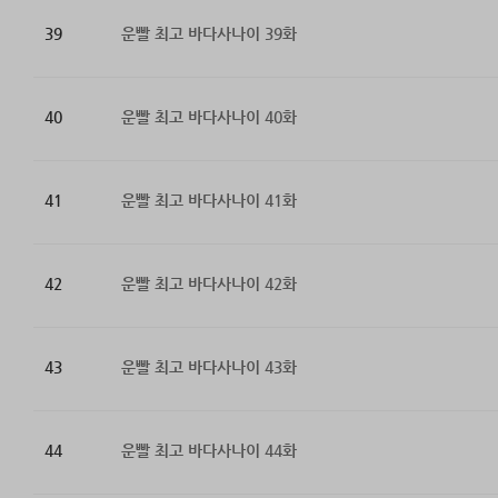
39
운빨 최고 바다사나이 39화
40
운빨 최고 바다사나이 40화
41
운빨 최고 바다사나이 41화
42
운빨 최고 바다사나이 42화
43
운빨 최고 바다사나이 43화
44
운빨 최고 바다사나이 44화