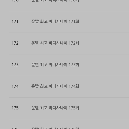
171
운빨 최고 바다사나이 171화
172
운빨 최고 바다사나이 172화
173
운빨 최고 바다사나이 173화
174
운빨 최고 바다사나이 174화
175
운빨 최고 바다사나이 175화