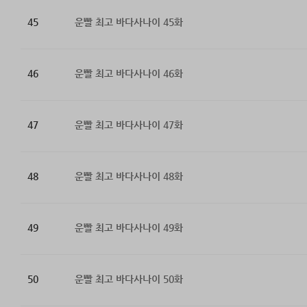
45
운빨 최고 바다사나이 45화
46
운빨 최고 바다사나이 46화
47
운빨 최고 바다사나이 47화
48
운빨 최고 바다사나이 48화
49
운빨 최고 바다사나이 49화
50
운빨 최고 바다사나이 50화