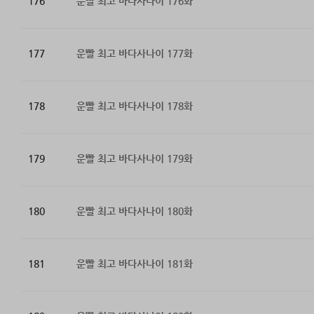
176
운빨 최고 바다사나이 176화
177
운빨 최고 바다사나이 177화
178
운빨 최고 바다사나이 178화
179
운빨 최고 바다사나이 179화
180
운빨 최고 바다사나이 180화
181
운빨 최고 바다사나이 181화