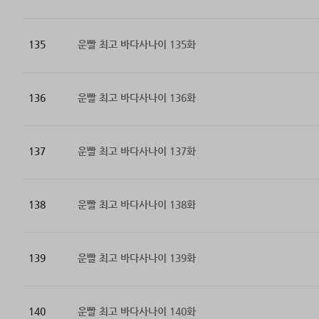
135
운빨 최고 바다사나이 135화
136
운빨 최고 바다사나이 136화
137
운빨 최고 바다사나이 137화
138
운빨 최고 바다사나이 138화
139
운빨 최고 바다사나이 139화
140
운빨 최고 바다사나이 140화