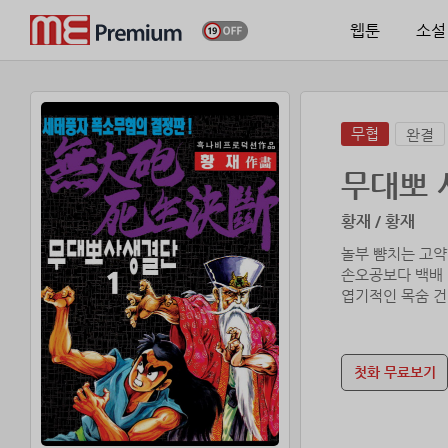
웹툰
소설
무협
완결
무대뽀 
황재 / 황재
놀부 뺨치는 고약
손오공보다 백배
첫화 무료보기