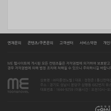
연재문의
콘텐츠/쿠폰문의
고객센터
서비스약관
개인
ME 웹사이트에 게시된 모든 컨텐츠들은 저작권법에 의거하여 보호받고
경우 저작권법에 의해 법정 조치에 처해질 수 있으니 주의하시길 바랍니
상호명 : ㈜미툰앤노벨 | 대표 : 정현준 | 통신판매
주소 : 경기도 성남시 분당구 삼평동 682번지 유스페이스
대표번호 : 1644-9259 (이용시간 : 오전10시~오후5