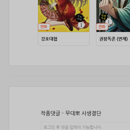
강호대협
권왕독존 (연재)
작품댓글 - 무대뽀 사생결단
로그인 후 댓글 입력이 가능합니다.