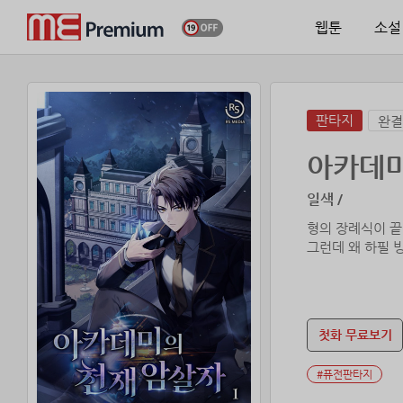
웹툰
소설
판타지
완결
아카데미
일색 /
형의 장례식이 끝
그런데 왜 하필 빙
첫화 무료보기
#퓨전판타지