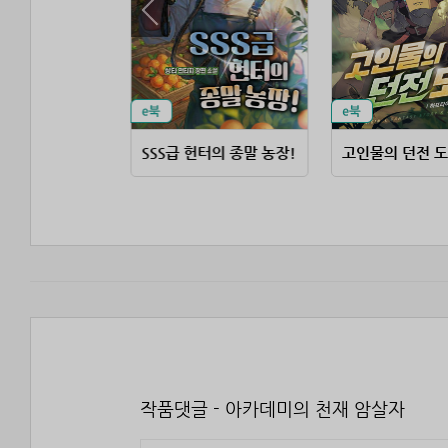
먹을수록 레벨업
SSS급 헌터의 종말 농장!
고인물의 던전 
작품댓글 - 아카데미의 천재 암살자