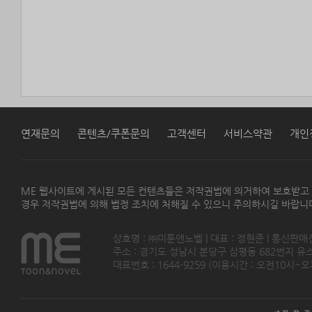
연재문의
콘텐츠/쿠폰문의
고객센터
서비스약관
개인
ME 웹사이트에 게시된 모든 컨텐츠들은 저작권법에 의거하여 보호받고
경우 저작권법에 의해 법정 조치에 처해질 수 있으니 주의하시길 바랍니
상호명 : ㈜미툰앤노벨 | 대표 : 정현준 | 통신판매
주소 : 경기도 성남시 분당구 삼평동 682번지 유스페이스
대표번호 : 1644-9259 (이용시간 : 오전10시~오후5