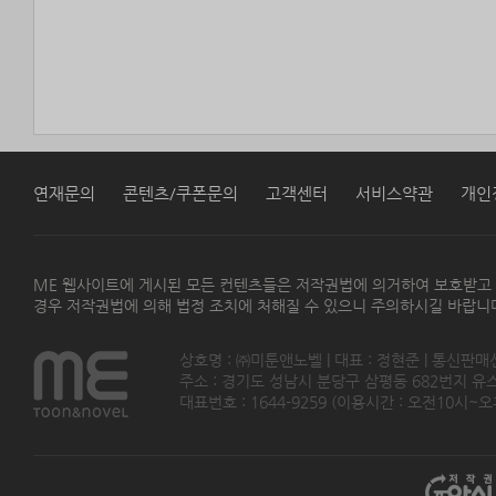
연재문의
콘텐츠/쿠폰문의
고객센터
서비스약관
개인
ME 웹사이트에 게시된 모든 컨텐츠들은 저작권법에 의거하여 보호받고
경우 저작권법에 의해 법정 조치에 처해질 수 있으니 주의하시길 바랍니
상호명 : ㈜미툰앤노벨 | 대표 : 정현준 | 통신판매
주소 : 경기도 성남시 분당구 삼평동 682번지 유스페이스
대표번호 : 1644-9259 (이용시간 : 오전10시~오후5