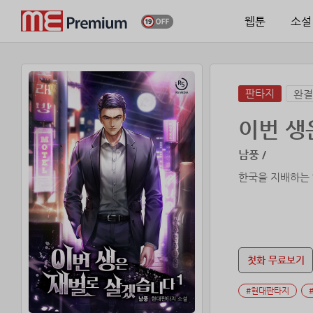
웹툰
소설
판타지
완결
이번 생
남풍 /
한국을 지배하는 
첫화 무료보기
#현대판타지