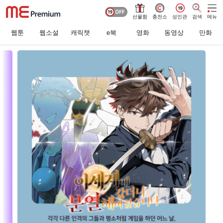
선물함
충전소
성인관
검색
메뉴
웹툰
웹소설
캐릭챗
e북
영화
동영상
만화