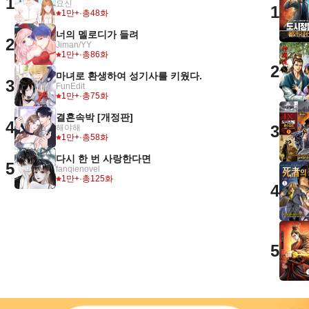
1
요신
1
1만+
·
총48화
너의 멜로디가 들려
2
Jiman/YY
1만+
·
총86화
2
마녀로 환생하여 성기사를 키웠다.
3
FunEdit
1만+
·
총75화
결혼속박 [개정판]
4
3
해야해
1만+
·
총58화
다시 한 번 사랑한다면
5
fanqienovel
1만+
·
총125화
4
5