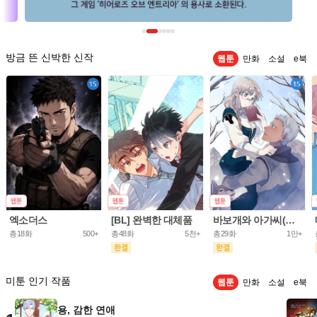
방금 뜬 신박한 신작
웹툰
만화
소설
e북
엑소더스
[BL] 완벽한 대체품
바보개와 아가씨(개정판)
총18화
500+
총48화
5천+
총29화
1만+
미툰 인기 작품
웹툰
만화
소설
e북
용, 감한 연애