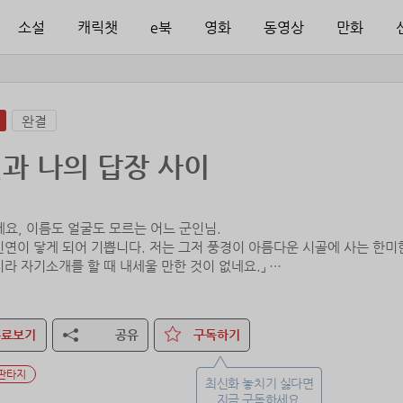
소설
캐릭챗
e북
영화
동영상
만화
완결
과 나의 답장 사이
세요, 이름도 얼굴도 모르는 어느 군인님.
인연이 닿게 되어 기쁩니다. 저는 그저 풍경이 아름다운 시골에 사는 한미
지라 자기소개를 할 때 내세울 만한 것이 없네요.」
참전 중인 군인, 데미안은 어느 날 상관의 등에 떠밀려 펜팔친구를 만들게
무료보기
공유
구독하기
대해 알고 있는 건 ‘린트레이’라는 이름을 가진 귀족 신분의 자신보다 한
판타지
게 펜팔은 그저 책임감에 따라 보내는 것 이상도, 이하도 아니었다.
최신화 놓치기 싫다면
지금 구독하세요.