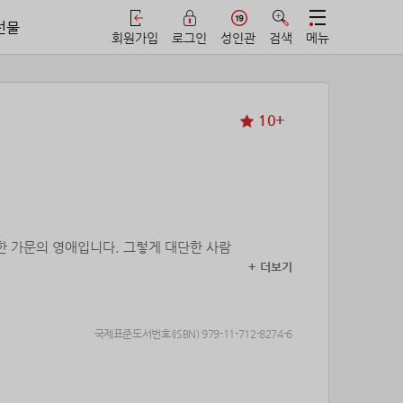
선물
회원가입
로그인
성인관
검색
메뉴
10+
한 가문의 영애입니다. 그렇게 대단한 사람
+ 더보기
 되었다.
국제표준도서번호(ISBN) 979-11-712-8274-6
 살 위인 여자라는 것과 그녀의 집 주소뿐.