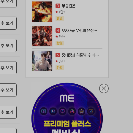
 후 보기
21위
leeys****@naver.com
100코인
무동건곤
3
22위
21671*****@kakao.com
100코인
1만+
23위
@
73코인
 후 보기
24위
anigse******@gmail.com
70코인
SSSSS급 무신의 유산을 얻었다!
4
25위
wwor****@naver.com
70코인
5만+
26위
ji643****@gmail.com
66코인
 후 보기
27위
장발쟝
65코인
중대장과 하룻밤 후 떼돈을 벌었다
5
28위
ㄴ퍼ㅕㅅㄷ
60코인
5만+
29위
@
60코인
 후 보기
30위
@
60코인
31위
28473*****@kakao.com
60코인
 후 보기
32위
19367*****@kakao.com
50코인
33위
@
50코인
34위
dj7***@naver.com
50코인
 후 보기
35위
천일야화♡
50코인
36위
80091****@kakao.com
50코인