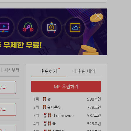
다.」
 찾아가지만 뜻밖의 소식을 접한다.
최신부터
후원하기
내 후원 내역
게 되는데…….
ME 후원하기
무료
.
1위
@
998코인
2위
왓더준수
779코인
무료
3위
choiminwoo
587코인
4위
@
523코인