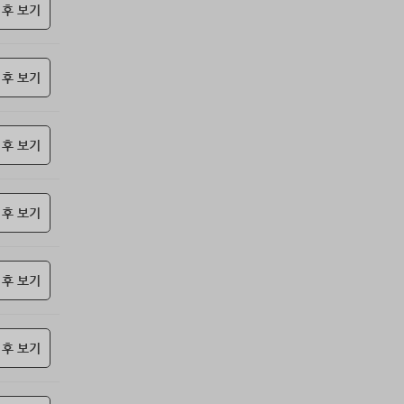
85위
nam6***@gmail.com
10코인
 후 보기
86위
총괄보안관
10코인
87위
010455*****@me.co.kr
10코인
 후 보기
88위
@
10코인
89위
@
10코인
90위
22930*****@kakao.com
10코인
 후 보기
91위
elpe****@naver.com
10코인
92위
24180*****@kakao.com
10코인
93위
29528*****@kakao.com
10코인
 후 보기
94위
010767*****@me.co.kr
10코인
95위
아이스아메
10코인
 후 보기
96위
Muscle킴
10코인
97위
qsewzd******@gmail.com
10코인
98위
hshvi*****@naver.com
10코인
 후 보기
99위
악레
10코인
100
42677*****@kakao.com
10코인
위