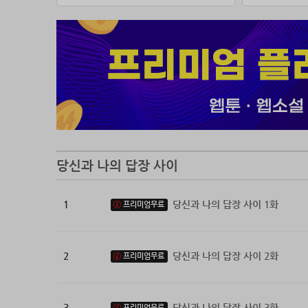
「제대하
「저는 
「언제나
그랬는데
역시 처
***
이후 사
당신과 나의 답장 사이
“자네가 
있어야 할
1
당신과 나의 답장 사이 1화
프리미엄무료
혼란에 
데미안은
2
당신과 나의 답장 사이 2화
프리미엄무료
3
당신과 나의 답장 사이 3화
프리미엄무료