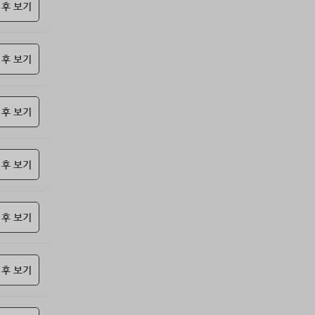
69위
@
15코인
 후 보기
70위
난데요
15코인
71위
안녕하십사
13코인
 후 보기
72위
samdry
10코인
73위
20679*****@kakao.com
10코인
74위
27964*****@kakao.com
10코인
 후 보기
75위
19334*****@kakao.com
10코인
76위
돌도사
10코인
77위
27780*****@kakao.com
10코인
 후 보기
78위
@
10코인
79위
10933*****@kakao.com
10코인
 후 보기
80위
항시그대로
10코인
81위
19292*****@kakao.com
10코인
82위
castl*****@naver.com
10코인
 후 보기
83위
17349*****@kakao.com
10코인
84위
ysh02****@naver.com
10코인