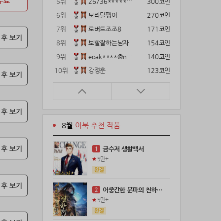
무료
5위
26736*****@kakao.com
300코인
6위
보라달팽이
270코인
7위
로버트조조8
171코인
 후 보기
8위
보빨잘하는남자
154코인
9위
eoak****@naver.com
140코인
10위
강정훈
123코인
 후 보기
11위
22374*****@kakao.com
120코인
12위
12922*****@kakao.com
120코인
 후 보기
13위
gg1***@naver.com
120코인
8월
이북 추천 작품
14위
wkkj****@naver.com
110코인
15위
해콩이
110코인
 후 보기
금수저 생활백서
1
16위
메렁이지롱
102코인
5만+
17위
@
100코인
18위
@
100코인
 후 보기
어중간한 문파의 천하제일인
2
19위
kckt****@naver.com
100코인
5만+
20위
18075*****@kakao.com
100코인