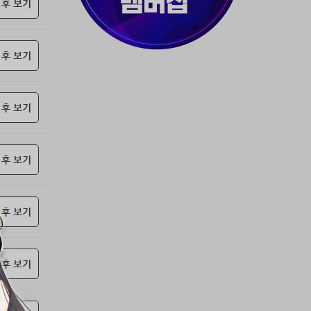
37위
티티320
50코인
 후 보기
38위
myway
50코인
39위
19108*****@kakao.com
50코인
 후 보기
40위
70989****@kakao.com
50코인
41위
워삼골벅
50코인
42위
dlehd*****@gmail.com
48코인
 후 보기
43위
22ss****@dgsungsan.ms.kr
45코인
44위
아아자 홧팅
40코인
45위
@
40코인
 후 보기
46위
비둘기 천사
36코인
47위
@
36코인
 후 보기
48위
20700*****@kakao.com
30코인
49위
26741*****@kakao.com
26코인
50위
douyo*****@gmail.com
25코인
 후 보기
51위
dltmdw******@gmail.com
25코인
52위
@
25코인