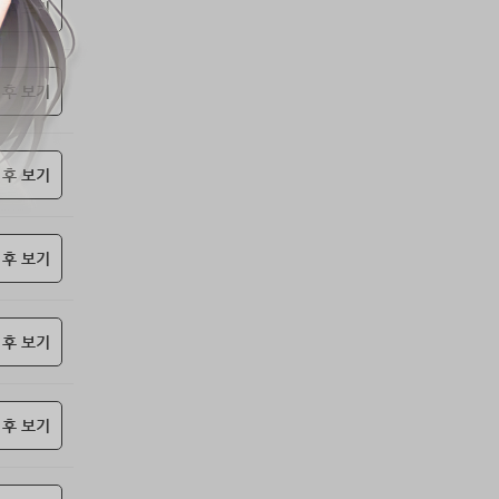
53위
soyun****@gmail.com
24코인
 후 보기
54위
20596*****@kakao.com
20코인
55위
lth8***@naver.com
20코인
 후 보기
56위
이슬이슬
20코인
57위
단순한묘기
20코인
58위
25234*****@kakao.com
20코인
 후 보기
59위
43040*****@kakao.com
20코인
60위
@
20코인
61위
@
20코인
 후 보기
62위
소망여
20코인
63위
25600*****@kakao.com
20코인
 후 보기
64위
16100*****@kakao.com
20코인
65위
qsewzd******@gmail.com
20코인
66위
reneev******@naver.com
18코인
 후 보기
67위
movi****@naver.com
17코인
68위
메카 보
17코인