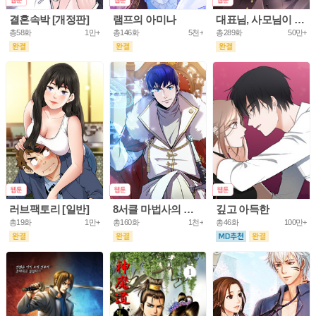
결혼속박 [개정판]
램프의 아미나
대표님, 사모님이 도망가요
총58화
1만+
총146화
5천+
총289화
50만+
러브팩토리 [일반]
8서클 마법사의 환생
깊고 아득한
총19화
1만+
총160화
1천+
총46화
100만+