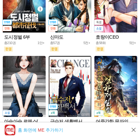
도시정벌 6부
신마도
호랑이CEO
총210권
1만+
총57권
5천+
총58화
5만+
아슬아슬 로맨스[개정판]
금수저 생활백서
어중간한 문파의 천하제일인
총61화
10만+
총703권
5만+
총953화
5만+
홈 화면에
ME
추가하기