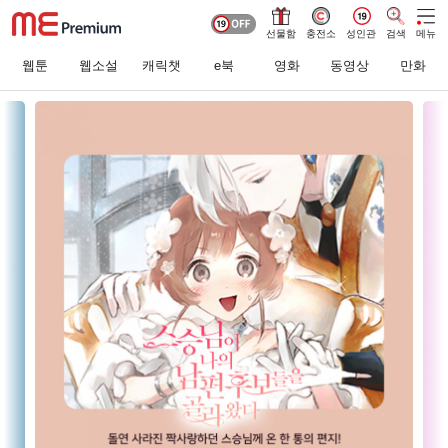
선물함
충전소
성인관
검색
메뉴
웹툰
웹소설
캐릭챗
e북
영화
동영상
만화