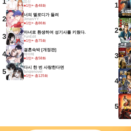
1
요신
1
1만+
·
총48화
너의 멜로디가 들려
2
Jiman/YY
1만+
·
총86화
2
마녀로 환생하여 성기사를 키웠다.
3
FunEdit
1만+
·
총75화
결혼속박 [개정판]
4
3
해야해
1만+
·
총58화
다시 한 번 사랑한다면
5
fanqienovel
1만+
·
총125화
4
5