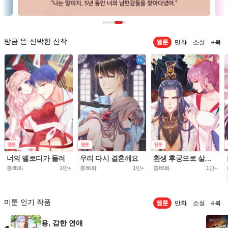
방금 뜬 신박한 신작
웹툰
만화
소설
e북
너의 멜로디가 들려
우리 다시 결혼해요
환생 후궁으로 살아가는 법
총86화
1만+
총86화
1만+
총86화
1만+
미툰 인기 작품
웹툰
만화
소설
e북
용, 감한 연애