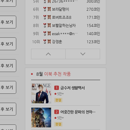
 후 보기
5위
26736*****@kakao.com
300코인
6위
보라달팽이
270코인
7위
로버트조조8
171코인
 후 보기
8위
보빨잘하는남자
154코인
9위
eoak****@naver.com
140코인
10위
강정훈
123코인
 후 보기
11위
gg1***@naver.com
120코인
12위
12922*****@kakao.com
120코인
 후 보기
13위
22374*****@kakao.com
120코인
8월
이북 추천 작품
14위
해콩이
110코인
15위
wkkj****@naver.com
110코인
 후 보기
금수저 생활백서
1
16위
메렁이지롱
102코인
5만+
17위
21671*****@kakao.com
100코인
18위
@
100코인
 후 보기
어중간한 문파의 천하제일인
2
19위
@
100코인
5만+
20위
kckt****@naver.com
100코인