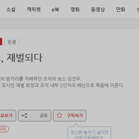
소설
캐릭챗
e북
영화
동영상
만화
완결
, 재벌되다
의 밤거리를 지배하던 조직의 보스 김건우.
 모시던 재벌 회장과 조직 내부 2인자의 배신으로 죽음에 이른다.
명을 관장하는 신비한 존재의 도움으로 15년의 시간을 거슬러,
 재벌가 서자 이대혁으로 되살아나게 되고.
한 지식, 생존을 위한 투쟁 경험, 그리고 회귀하면서 얻게 된 ‘사이코 메
무료보기
공유
구독하기
타지
최신화 놓치기 싫다면
지금 구독하세요.