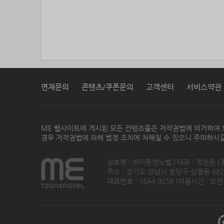
연재문의
콘텐츠/쿠폰문의
고객센터
서비스약관
ME 웹사이트에 게시된 모든 컨텐츠들은 저작권법에 의거하여 
경우 저작권법에 의해 법정 조치에 처해질 수 있으니 주의하시길
상호명 : ㈜미툰앤노벨 | 대표 : 정현준 |
주소 : 경기도 성남시 분당구 삼평동 682번지
대표번호 : 1644-9259 (이용시간 : 오전1