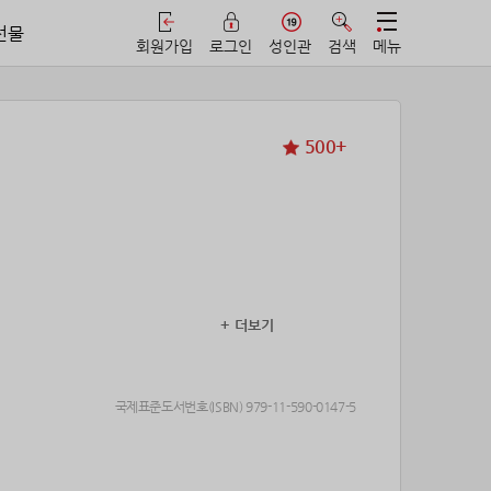
선물
회원가입
로그인
성인관
검색
메뉴
500+
+ 더보기
트리’를 통해 복수를 시작한다!!!
국제표준도서번호(ISBN) 979-11-590-0147-5