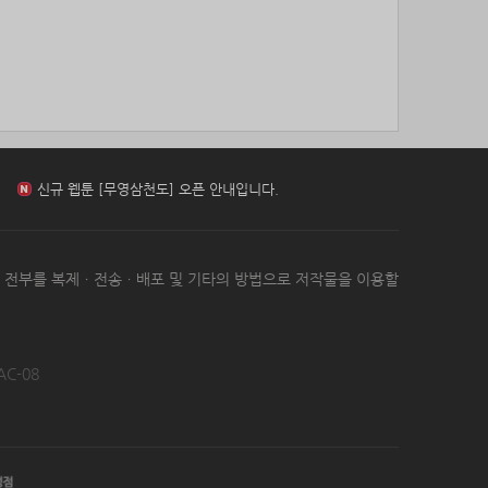
85위
20679*****@kakao.com
10코인
신규 웹툰 [환생 닥터] 오픈 안내입니다.
86위
@
10코인
87위
27964*****@kakao.com
10코인
88위
19334*****@kakao.com
10코인
신규 웹툰 [아빠 사용지침서] 오픈 안내입니다.
89위
돌도사
10코인
90위
27780*****@kakao.com
10코인
91위
10933*****@kakao.com
10코인
신규 웹툰 [무영삼천도] 오픈 안내입니다.
92위
항시그대로
10코인
93위
17349*****@kakao.com
10코인
신규 웹툰 [환생 닥터] 오픈 안내입니다.
는 전부를 복제ㆍ전송ㆍ배포 및 기타의 방법으로 저작물을 이용할
94위
19292*****@kakao.com
10코인
95위
castl*****@naver.com
10코인
96위
ysh02****@naver.com
10코인
97위
nam6***@gmail.com
10코인
AC-08
98위
총괄보안관
10코인
99위
22930*****@kakao.com
10코인
100
elpe****@naver.com
10코인
위