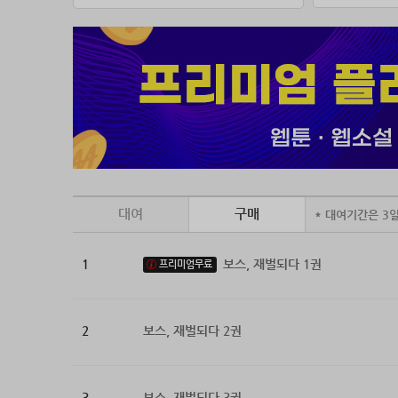
대여
구매
* 대여기간은 3
1
보스, 재벌되다 1권
프리미엄무료
2
보스, 재벌되다 2권
3
보스, 재벌되다 3권