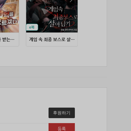
53위
soyun****@gmail.com
24코인
54위
qsewzd******@gmail.com
20코인
55위
20596*****@kakao.com
20코인
56위
lth8***@naver.com
20코인
57위
이슬이슬
20코인
내가 왜 150억을 받는지 모르겠다
게임 속 최종 보스로 살아남기
망돌에서 벗어나 살아남는 방법
58위
단순한묘기
20코인
59위
25234*****@kakao.com
20코인
60위
43040*****@kakao.com
20코인
61위
@
20코인
62위
@
20코인
63위
소망여
20코인
64위
25600*****@kakao.com
20코인
65위
16100*****@kakao.com
20코인
66위
reneev******@naver.com
18코인
후원하기
67위
movi****@naver.com
17코인
68위
메카 보
17코인
등록