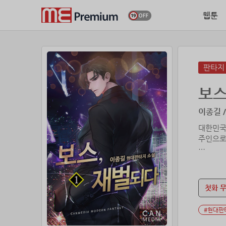
웹툰
판타지
보스
이종길 /
대한민국
주인으로
그때 운
또 다른
미래에 대
첫화 
#현대판