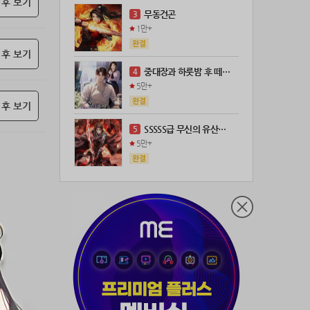
 후 보기
21위
18075*****@kakao.com
100코인
무동건곤
3
22위
leeys****@naver.com
100코인
1만+
23위
@
73코인
 후 보기
24위
anigse******@gmail.com
70코인
중대장과 하룻밤 후 떼돈을 벌었다
4
25위
wwor****@naver.com
70코인
5만+
26위
ji643****@gmail.com
66코인
 후 보기
27위
장발쟝
65코인
SSSSS급 무신의 유산을 얻었다!
5
28위
ㄴ퍼ㅕㅅㄷ
60코인
5만+
29위
@
60코인
30위
@
60코인
31위
28473*****@kakao.com
60코인
32위
70989****@kakao.com
50코인
33위
워삼골벅
50코인
34위
19367*****@kakao.com
50코인
35위
@
50코인
36위
dj7***@naver.com
50코인