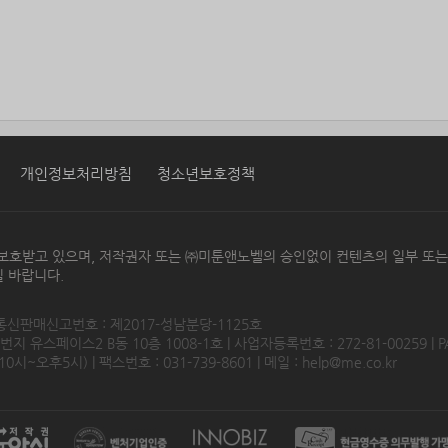
개인정보처리방침
청소년보호정책
보호받고 있으며, 저작권자 또는 ㈜미툰앤노벨의 승인없이 컨텐츠의 일부 또
 바랍니다.
 통신판매신고번호 : 제2017-성남분당-1125호
 유스페이스2 B동 10층 1008-1호 | 사업자등록번호 : 272-81-00259 | P
0시~오후5시) | 팩스번호 : 031-739-8601 | 메일 :
help@me.co.kr