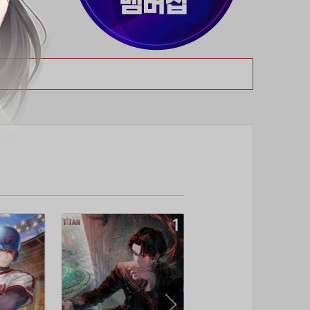
37위
티티320
50코인
38위
천일야화♡
50코인
39위
80091****@kakao.com
50코인
40위
myway
50코인
41위
19108*****@kakao.com
50코인
42위
dlehd*****@gmail.com
48코인
43위
22ss****@dgsungsan.ms.kr
45코인
44위
@
40코인
45위
아아자 홧팅
40코인
46위
비둘기 천사
36코인
47위
@
36코인
48위
20700*****@kakao.com
30코인
49위
26741*****@kakao.com
26코인
50위
@
25코인
51위
douyo*****@gmail.com
25코인
52위
dltmdw******@gmail.com
25코인