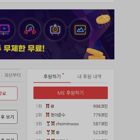
최신부터
후원하기
내 후원 내역
ME 후원하기
무료
1위
@
998코인
2위
왓더준수
779코인
 후 보기
3위
choiminwoo
587코인
4위
@
523코인