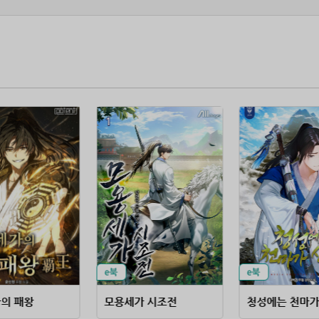
의 패왕
모용세가 시조전
청성에는 천마가