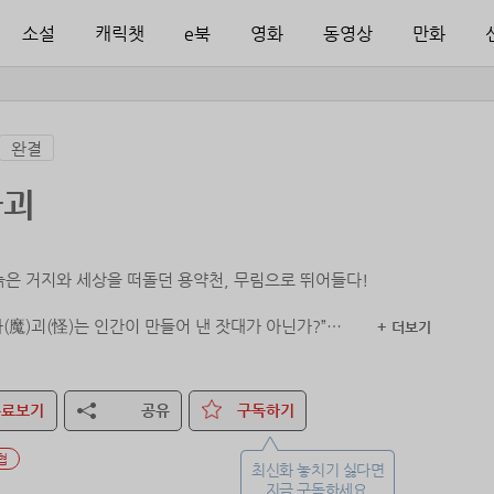
소설
캐릭챗
e북
영화
동영상
만화
완결
마괴
늙은 거지와 세상을 떠돌던 용약천, 무림으로 뛰어들다!
마(魔)괴(怪)는 인간이 만들어 낸 잣대가 아닌가?”
+ 더보기
한 사람의 인간으로 서기 위한 약천의 여정!
의 경계에서, 진정한 인간 대서사극이 펼쳐진다.
무료보기
공유
구독하기
협
최신화 놓치기 싫다면
지금 구독하세요.