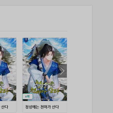
53위
soyun****@gmail.com
24코인
54위
@
20코인
55위
@
20코인
56위
소망여
20코인
57위
25600*****@kakao.com
20코인
58위
16100*****@kakao.com
20코인
59위
qsewzd******@gmail.com
20코인
60위
20596*****@kakao.com
20코인
61위
lth8***@naver.com
20코인
62위
이슬이슬
20코인
63위
단순한묘기
20코인
64위
25234*****@kakao.com
20코인
65위
43040*****@kakao.com
20코인
66위
reneev******@naver.com
18코인
67위
movi****@naver.com
17코인
 산다
청성에는 천마가 산다
귀환천하
68위
메카 보
17코인