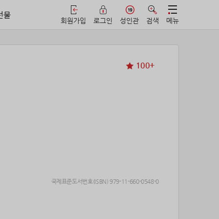
선물
회원가입
로그인
성인관
검색
메뉴
100+
국제표준도서번호(ISBN) 979-11-660-0548-0