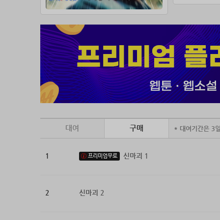
대여
구매
* 대여기간은 3
1
신마괴 1
프리미엄무료
2
신마괴 2