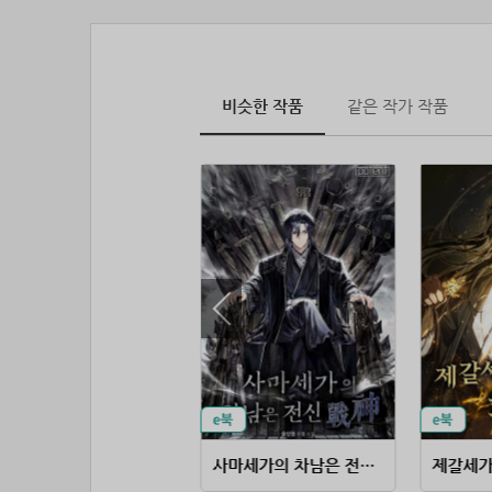
비슷한 작품
같은 작가 작품
목신기
사마세가의 차남은 전신(戰神)
제갈세가