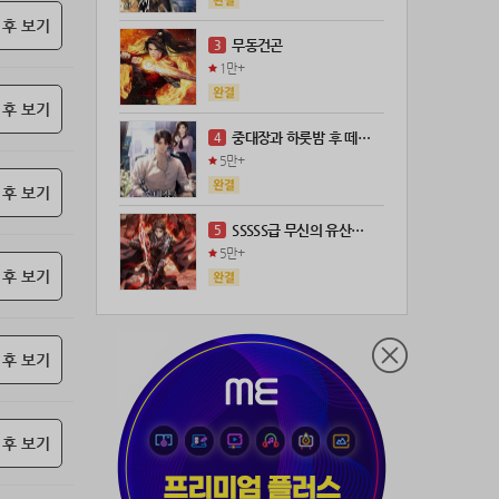
 후 보기
21위
@
100코인
무동건곤
3
22위
kckt****@naver.com
100코인
1만+
23위
@
73코인
 후 보기
24위
anigse******@gmail.com
70코인
중대장과 하룻밤 후 떼돈을 벌었다
4
25위
wwor****@naver.com
70코인
5만+
26위
ji643****@gmail.com
66코인
 후 보기
27위
장발쟝
65코인
SSSSS급 무신의 유산을 얻었다!
5
28위
ㄴ퍼ㅕㅅㄷ
60코인
5만+
 후 보기
29위
@
60코인
30위
@
60코인
31위
28473*****@kakao.com
60코인
 후 보기
32위
70989****@kakao.com
50코인
33위
워삼골벅
50코인
34위
19367*****@kakao.com
50코인
 후 보기
35위
@
50코인
36위
dj7***@naver.com
50코인