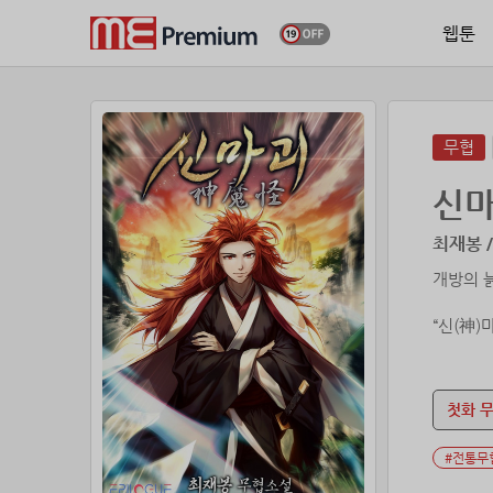
웹툰
무협
신
최재봉 /
개방의 
“신(神)
오로지 
정과 사
첫화 
#전통무