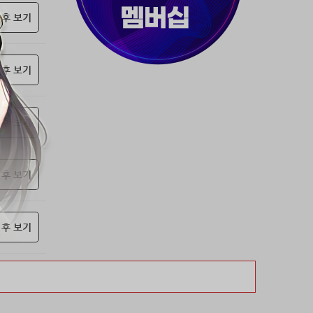
37위
천일야화♡
50코인
 후 보기
38위
80091****@kakao.com
50코인
39위
티티320
50코인
 후 보기
40위
myway
50코인
41위
19108*****@kakao.com
50코인
42위
dlehd*****@gmail.com
48코인
 후 보기
43위
22ss****@dgsungsan.ms.kr
45코인
44위
아아자 홧팅
40코인
45위
@
40코인
 후 보기
46위
비둘기 천사
36코인
47위
@
36코인
 후 보기
48위
20700*****@kakao.com
30코인
49위
26741*****@kakao.com
26코인
50위
@
25코인
51위
dltmdw******@gmail.com
25코인
52위
douyo*****@gmail.com
25코인