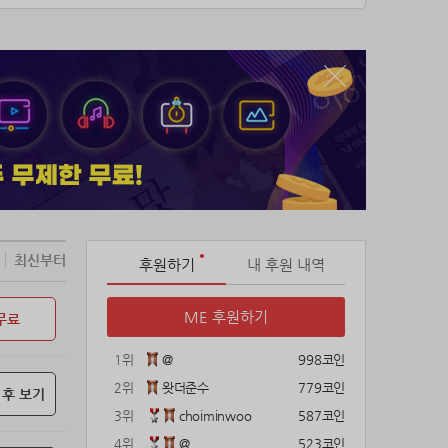
최신부터
후원하기
내 후원 내역
ME 후원하기
무료
1위
@
998코인
2위
왓더준수
779코인
 후 보기
3위
choiminwoo
587코인
4위
@
523코인