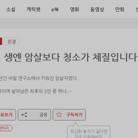
소설
캐릭챗
e북
영화
동영상
만화
완결
 생엔 암살보다 청소가 체질입니다
0년간 비밀 연구소에서 키워진 암살자였다.
죽이며 살아남은 최후의 3인 중 하나.
기. 연구소의 공주님. 살인 인형.
게 날 위한 수식어였다.
무료보기
공유
구독하기
느 날, 세뇌가 풀린 후.
못됐음을 깨달았지만, 이미 늦었다.
판타지
최신화 놓치기 싫다면
넌 폐기야.”
지금 구독하세요.