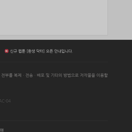
85위
010767*****@me.co.kr
10코인
86위
아이스아메
10코인
87위
24180*****@kakao.com
10코인
88위
29528*****@kakao.com
10코인
신규 웹툰 [무영삼천도] 오픈 안내입니다.
89위
qsewzd******@gmail.com
10코인
90위
Muscle킴
10코인
91위
hshvi*****@naver.com
10코인
신규 웹툰 [환생 닥터] 오픈 안내입니다.
92위
42677*****@kakao.com
10코인
93위
@
10코인
신규 웹툰 [아빠 사용지침서] 오픈 안내입니다.
는 전부를 복제ㆍ전송ㆍ배포 및 기타의 방법으로 저작물을 이용할
94위
악레
10코인
95위
base****@naver.com
10코인
96위
13117*****@kakao.com
10코인
신규 웹툰 [무영삼천도] 오픈 안내입니다.
97위
didwl*****@gmail.com
10코인
AC-04
98위
@
10코인
99위
@
10코인
신규 웹툰 [환생 닥터] 오픈 안내입니다.
100
z1z2***@naver.com
10코인
위