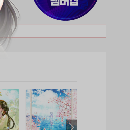
37위
티티320
50코인
38위
myway
50코인
39위
19108*****@kakao.com
50코인
40위
70989****@kakao.com
50코인
41위
워삼골벅
50코인
42위
dlehd*****@gmail.com
48코인
43위
22ss****@dgsungsan.ms.kr
45코인
44위
아아자 홧팅
40코인
45위
@
40코인
46위
비둘기 천사
36코인
47위
@
36코인
48위
20700*****@kakao.com
30코인
49위
26741*****@kakao.com
26코인
50위
@
25코인
51위
douyo*****@gmail.com
25코인
52위
dltmdw******@gmail.com
25코인