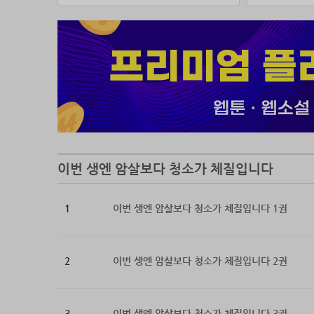
동료들에
1년 후,
그것도,
당황한 
“대리석
“기름을
다.”
“…완벽해
이번 생엔 암살보다 청소가 체질입니다
흔적을 
면접관의
1
이번 생엔 암살보다 청소가 체질입니다 1권
“정식으로
그런데 
이렇게 된
2
이번 생엔 암살보다 청소가 체질입니다 2권
그렇다면 
“당신, 
3
이번 생엔 암살보다 청소가 체질입니다 3권