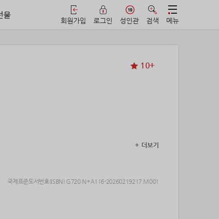
선물
회원가입
로그인
성인관
검색
메뉴
10+
+ 더보기
국제표준도서번호(ISBN) G720:N+A116-20260219217.M001