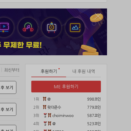
에 적신 헝겊에 약간의 재를 묻혀 닦아냅니
최신부터
후원하기
내 후원 내역
ME 후원하기
 후 보기
1위
@
998코인
2위
왓더준수
779코인
 후 보기
3위
choiminwoo
587코인
4위
@
523코인