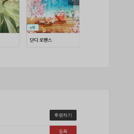
53위
soyun****@gmail.com
24코인
54위
20596*****@kakao.com
20코인
55위
lth8***@naver.com
20코인
56위
이슬이슬
20코인
57위
단순한묘기
20코인
단디 로맨스
왜 엑스트라에게 정체를 들키시나요
58위
25234*****@kakao.com
20코인
59위
43040*****@kakao.com
20코인
60위
@
20코인
61위
@
20코인
62위
소망여
20코인
63위
25600*****@kakao.com
20코인
64위
16100*****@kakao.com
20코인
65위
qsewzd******@gmail.com
20코인
66위
reneev******@naver.com
18코인
후원하기
67위
메카 보
17코인
68위
movi****@naver.com
17코인
등록