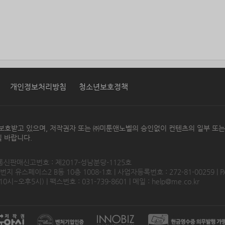
개인정보처리방침
청소년보호정책
보호받고 있으며, 저작권자 또는 ㈜미툰앤노벨의 승인없이 컨텐츠의 일부 또
 바랍니다.
 통신판매신고번호 : 제2017-성남분당-1125호
 유스페이스2 B동 10층 1008-1호 | 사업자등록번호 : 272-81-00259 | P
0시~오후5시) | 팩스번호 : 031-739-8601 | 메일 :
help@me.co.kr