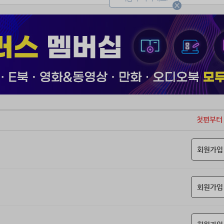
게 배신당해 죽은 날.
 의문의 힘으로 난 다시 태어났다.
 내 표적이었던 적국 황자의 하녀를 뽑는 면접장에서!
것도 잠시.
 바닥에 떨어진 양초 기름의 얼룩은 어떻게 제거하죠?”
 굳힌 뒤 칼이나 긁는 도구로 조심스레 제거하고, 남은 흔적은 뜨거운 물
! 합격, 합격이다!”
첫편부터
지우거나, 증거를 은닉하기 위해 터득한 방법을 말했을 뿐인데.
 기립박수를 받으며 합격했다?
회원가입
 황자궁의 하녀가 된 것을 축하해요. 로지 양.”
배정된 곳이 하필이면… 거미줄과 먼지가 가득한 황자궁?
 이상, 이번 생엔 죽지 않는다!
회원가입
내가 해야 할 일은 두 가지.
검술 선생으로선 꽤 재능이 없다는 거?”