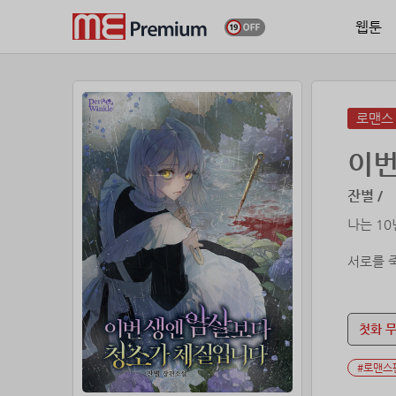
웹툰
로맨스
이번
잔별 /
나는 1
서로를 
인간 청소
이 모든 
첫화 
그러던 어
뭔가 잘
#로맨스
“로지, 