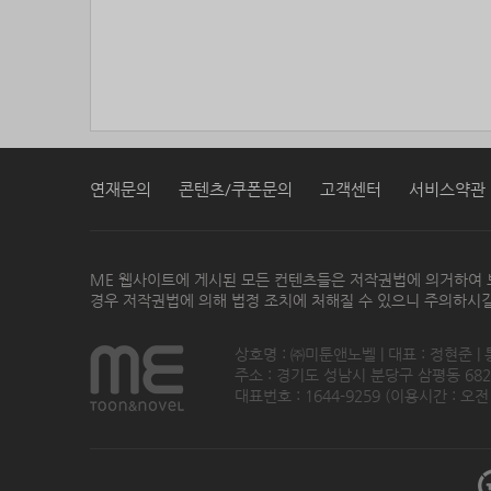
연재문의
콘텐츠/쿠폰문의
고객센터
서비스약관
ME 웹사이트에 게시된 모든 컨텐츠들은 저작권법에 의거하여 
경우 저작권법에 의해 법정 조치에 처해질 수 있으니 주의하시길
상호명 : ㈜미툰앤노벨 | 대표 : 정현준 |
주소 : 경기도 성남시 분당구 삼평동 682번지
대표번호 : 1644-9259 (이용시간 : 오전1