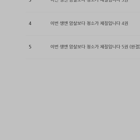
정령왕의
“앞으로 
동료들에
4
이번 생엔 암살보다 청소가 체질입니다 4권
그런데…
“오래전
5
이번 생엔 암살보다 청소가 체질입니다 5권 (완결
“…….”
“로지, 
너무나도
어느 순