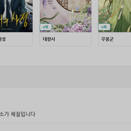
사정
대향사
우봉군
청소가 체질입니다