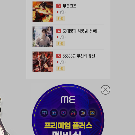
21위
leeys****@naver.com
100코인
무동건곤
3
22위
21671*****@kakao.com
100코인
1만+
23위
@
73코인
24위
anigse******@gmail.com
70코인
중대장과 하룻밤 후 떼돈을 벌었다
4
25위
wwor****@naver.com
70코인
5만+
26위
ji643****@gmail.com
66코인
27위
장발쟝
65코인
SSSSS급 무신의 유산을 얻었다!
5
28위
ㄴ퍼ㅕㅅㄷ
60코인
5만+
29위
@
60코인
30위
@
60코인
31위
28473*****@kakao.com
60코인
32위
19367*****@kakao.com
50코인
33위
@
50코인
34위
dj7***@naver.com
50코인
35위
천일야화♡
50코인
36위
80091****@kakao.com
50코인