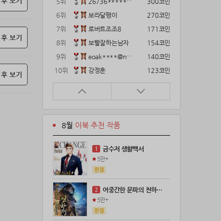
 후 보기
5위
26736*****@kakao.com
300코인
6위
보라달팽이
270코인
7위
로버트조조8
171코인
 후 보기
8위
보빨잘하는남자
154코인
9위
eoak****@naver.com
140코인
10위
강정훈
123코인
 후 보기
11위
22374*****@kakao.com
120코인
12위
12922*****@kakao.com
120코인
13위
gg1***@naver.com
120코인
8월
이북 추천 작품
14위
wkkj****@naver.com
110코인
15위
해콩이
110코인
금수저 생활백서
1
16위
메렁이지롱
102코인
5만+
17위
@
100코인
18위
@
100코인
어중간한 문파의 천하제일인
2
19위
kckt****@naver.com
100코인
5만+
20위
18075*****@kakao.com
100코인