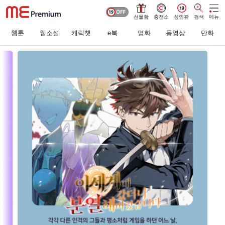
선물함
충전소
성인관
검색
메뉴
웹툰
웹소설
캐릭챗
e북
영화
동영상
만화