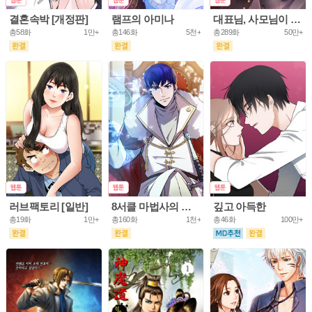
결혼속박 [개정판]
램프의 아미나
대표님, 사모님이 도망가요
총58화
1만+
총146화
5천+
총289화
50만+
러브팩토리 [일반]
8서클 마법사의 환생
깊고 아득한
총19화
1만+
총160화
1천+
총46화
100만+