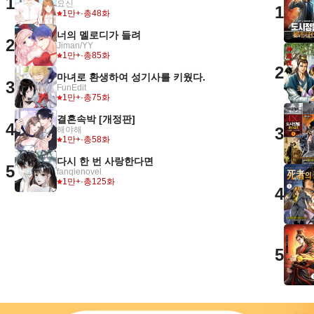
1
요신
1
1만+
·
총48화
너의 멜로디가 들려
2
Jiman/YY
1만+
·
총85화
2
마녀로 환생하여 성기사를 키웠다.
3
FunEdit
1만+
·
총75화
결혼속박 [개정판]
4
3
해야해
1만+
·
총58화
다시 한 번 사랑한다면
5
fanqienovel
1만+
·
총125화
4
5