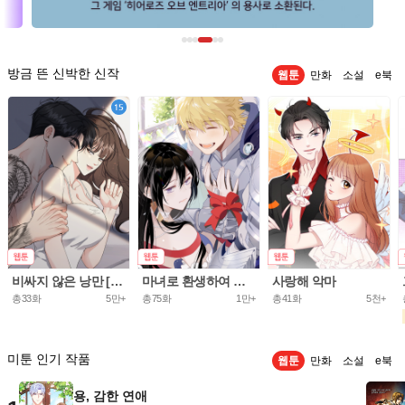
방금 뜬 신박한 신작
웹툰
만화
소설
e북
비싸지 않은 낭만 [개정판]
마녀로 환생하여 성기사를 키웠다.
사랑해 악마
총33화
5만+
총75화
1만+
총41화
5천+
미툰 인기 작품
웹툰
만화
소설
e북
용, 감한 연애