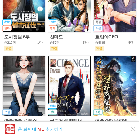
도시정벌 6부
신마도
호랑이CEO
총210권
1만+
총57권
5천+
총58화
5만+
아슬아슬 로맨스[개정판]
금수저 생활백서
어중간한 문파의 천하제일인
총61화
10만+
총703권
5만+
총953화
5만+
홈 화면에
ME
추가하기