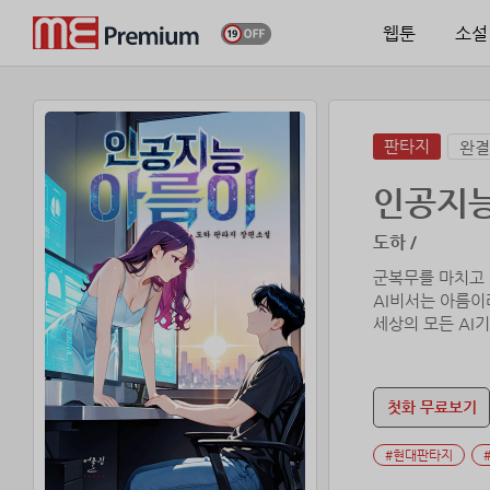
웹툰
소설
판타지
완결
인공지능
도하 /
군복무를 마치고 
AI비서는 아름이
세상의 모든 AI
AI비서 아름이는
때문에 범죄조직
첫화 무료보기
승훈은 세상의 모
#현대판타지
세상 모든 AI들