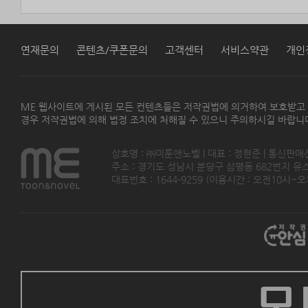
연재문의
콘텐츠/쿠폰문의
고객센터
서비스약관
개인
ME 웹사이트에 게시된 모든 컨텐츠들은 저작권법에 의거하여 보호받고
경우 저작권법에 의해 법정 조치에 처해질 수 있으니 주의하시길 바랍니
상호명 : ㈜미툰앤노벨 | 대표 : 정현준 | 통신판매
주소 : 경기도 성남시 분당구 삼평동 682번지 유스페이스
대표번호 : 1644-9259 (이용시간 : 오전10시~오후5
모