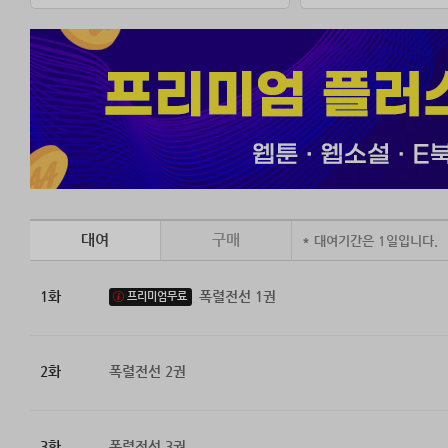
대여
구매
* 대여기간은 1일입니다.
1화
폭렬전선 1권
프리미엄무료
2화
폭렬전선 2권
3화
폭렬전선 3권