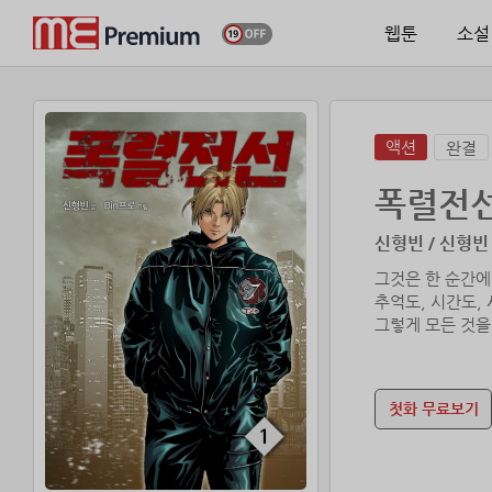
웹툰
소설
액션
완결
폭렬전
신형빈 / 신형빈
그것은 한 순간에
추억도, 시간도,
첫화 무료보기