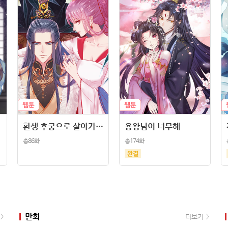
환생 후궁으로 살아가는 법
용왕님이 너무해
총86화
총174화
만화
더보기