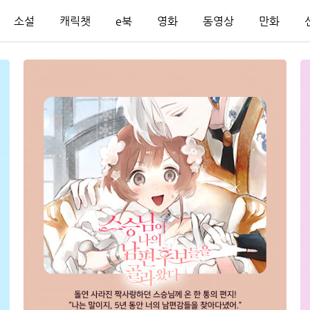
소설
캐릭챗
e북
영화
동영상
만화