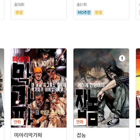
총58화
총61화
미아리막가파
잡놈