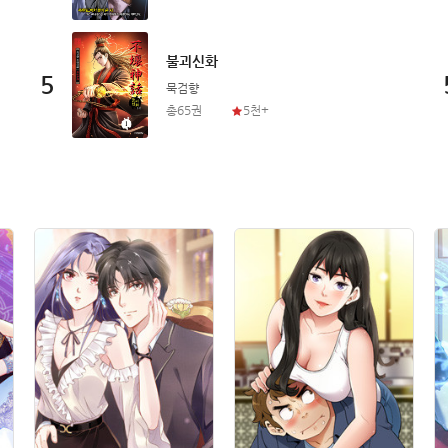
불괴신화
5
묵검향
총65권
5천+