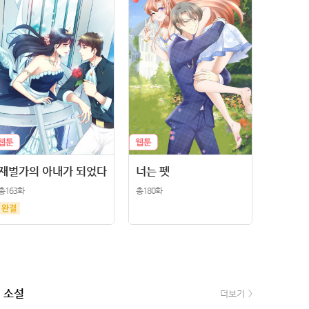
재벌가의 아내가 되었다
너는 펫
총163화
총180화
소설
e북
더보기