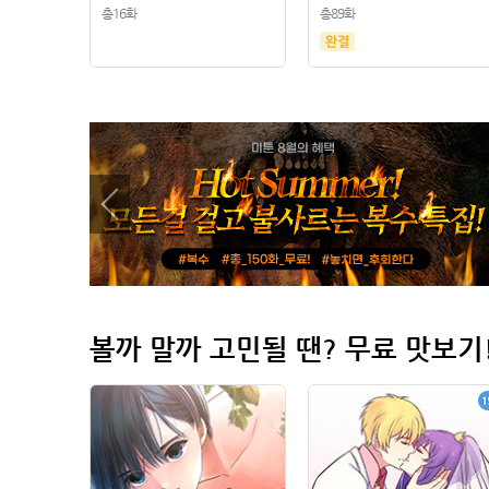
총16화
총89화
볼까 말까 고민될 땐? 무료 맛보기