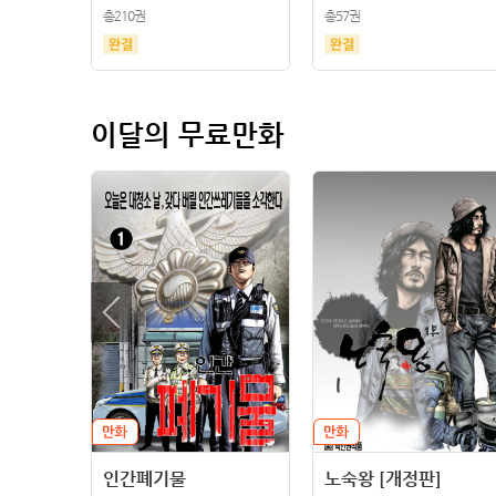
총210권
총57권
이달의 무료만화
인간폐기물
노숙왕 [개정판]