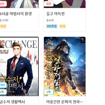
8서클 마법사의 환생
깊고 아득한
총160화
총46화
금수저 생활백서
어중간한 문파의 천하제일인