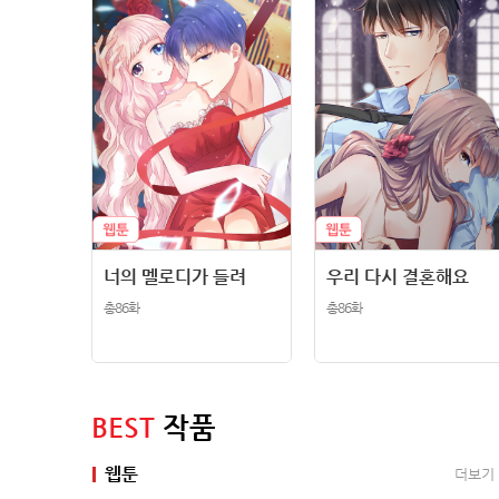
너의 멜로디가 들려
우리 다시 결혼해요
총86화
총86화
BEST
작품
웹툰
더보기
더보기