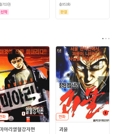
총703권
총953화
미아리열혈강자편
괴물
막장카