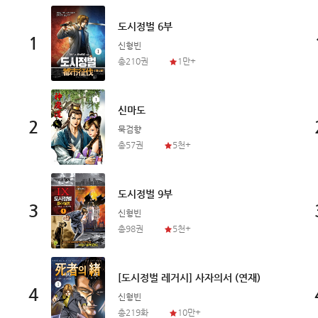
도시정벌 6부
1
신형빈
총210권
1만+
신마도
2
묵검향
총57권
5천+
도시정벌 9부
3
신형빈
총98권
5천+
[도시정벌 레거시] 사자의서 (연재)
4
신형빈
총219화
10만+