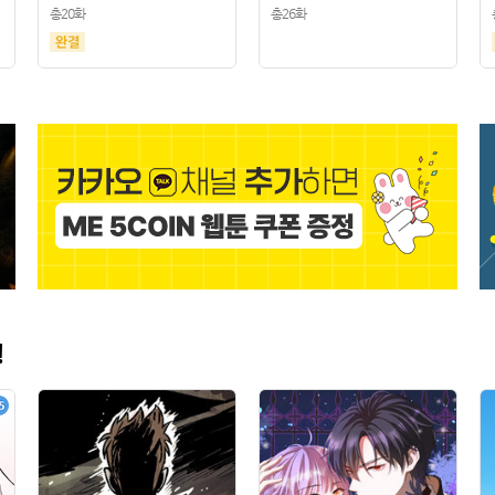
총20화
총26화
!