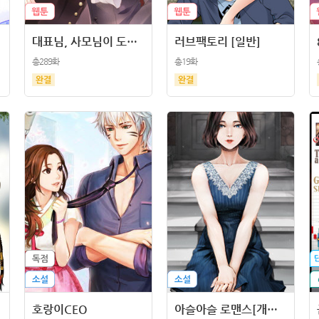
대표님, 사모님이 도망가요
러브팩토리 [일반]
총289화
총19화
호랑이CEO
아슬아슬 로맨스[개정판]