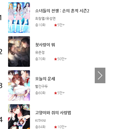
소녀들의 전쟁 : 손의 흔적 시즌2
1
1
최창열/유성연
총10화
5만+
첫사랑이 뭐
2
2
유은정
총70화
50만+
오늘의 운세
3
3
빨간구두
총60화
5만+
고양이와 쥐의 사랑법
4
4
KITANI
총84화
10만+