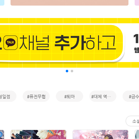
청일점
#퓨전무협
#퇴마
#대체 역사물
#금
소