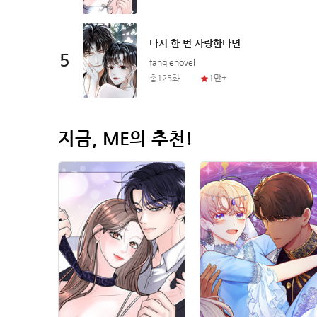
다
다시 한 번 사랑한다면
5
fanqienovel
총125화
1만+
지금, ME의 추천!