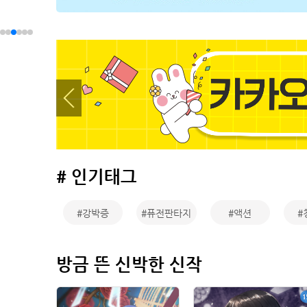
# 인기태그
#강박증
#퓨전판타지
#액션
#
방금 뜬 신박한 신작