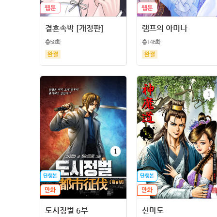
결혼속박 [개정판]
램프의 아미나
총58화
총146화
도시정벌 6부
신마도