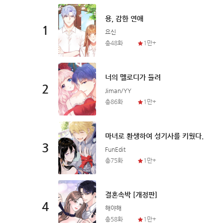
용, 감한 연애
1
요신
총48화
1만+
너의 멜로디가 들려
2
Jiman/YY
총86화
1만+
마녀로 환생하여 성기사를 키웠다.
3
FunEdit
총75화
1만+
결혼속박 [개정판]
4
해야해
총58화
1만+