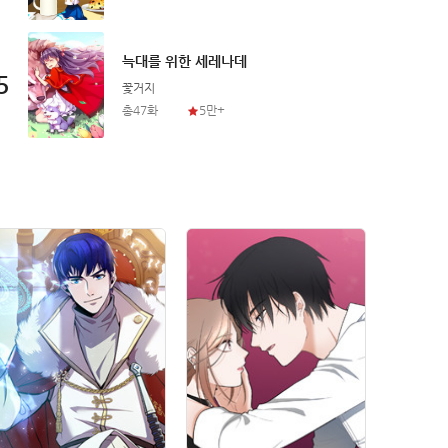
늑대를 위한 세레나데
5
5
꽃거지
총47화
5만+