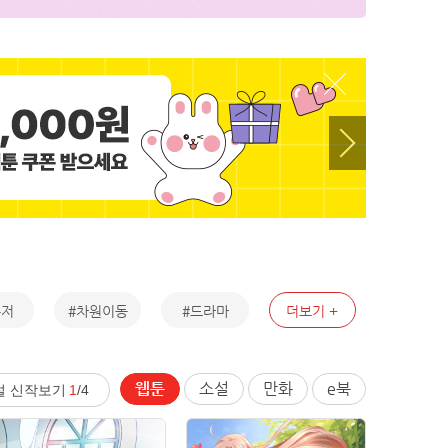
수저
#차원이동
#드라마
더보기
웹툰
소설
만화
e북
설 신작보기
1
/4