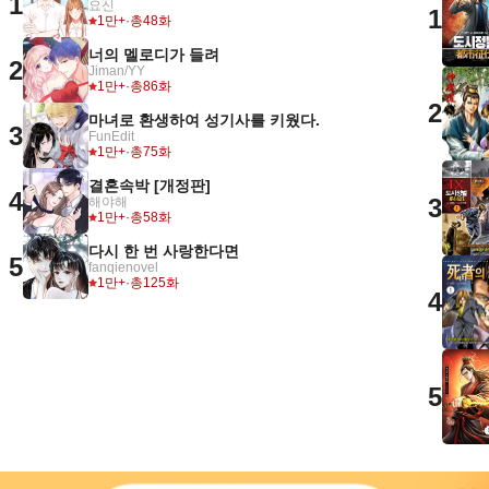
1
요신
1
1만+
·
총48화
너의 멜로디가 들려
2
Jiman/YY
1만+
·
총86화
2
마녀로 환생하여 성기사를 키웠다.
3
FunEdit
1만+
·
총75화
결혼속박 [개정판]
4
3
해야해
1만+
·
총58화
다시 한 번 사랑한다면
5
fanqienovel
1만+
·
총125화
4
5