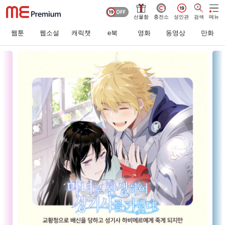
선물함
충전소
성인관
검색
메뉴
웹툰
웹소설
캐릭챗
e북
영화
동영상
만화