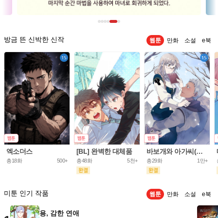
방금 뜬 신박한 신작
웹툰
만화
소설
e북
엑소더스
[BL] 완벽한 대체품
바보개와 아가씨(개정판)
총18화
500+
총48화
5천+
총29화
1만+
미툰 인기 작품
웹툰
만화
소설
e북
용, 감한 연애