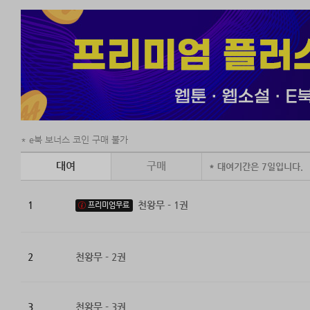
e북 보너스 코인 구매 불가
대여
구매
* 대여기간은 7일입니다.
1
천왕무 - 1권
프리미엄무료
2
천왕무 - 2권
3
천왕무 - 3권