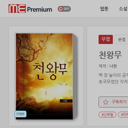
웹툰
소설
무협
완결
천왕무
작가 : 나한
백 장 높이의 금
호국무였던 각저
구독하기
#신무협
#미