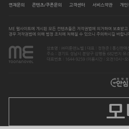
연재문의
콘텐츠/쿠폰문의
고객센터
서비스약관
개인
ME 웹사이트에 게시된 모든 컨텐츠들은 저작권법에 의거하여 보호받고
경우 저작권법에 의해 법정 조치에 처해질 수 있으니 주의하시길 바랍니
상호명 : ㈜미툰앤노벨 | 대표 : 정현준 | 통신판매
주소 : 경기도 성남시 분당구 삼평동 682번지 유스페이스
대표번호 : 1644-9259 (이용시간 : 오전10시~오후5
모