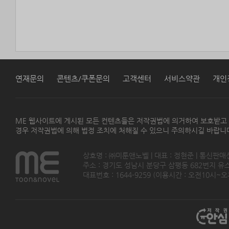
연재문의
콘텐츠/쿠폰문의
고객센터
서비스약관
개인
ME 웹사이트에 게시된 모든 컨텐츠들은 저작권법에 의거하여 보호받고
경우 저작권법에 의해 법정 조치에 처해질 수 있으니 주의하시길 바랍니
상호명 : ㈜미툰앤노벨 | 대표 : 정현준 | 통신판매
주소 : 경기도 성남시 분당구 삼평동 682번지 유스페이스
대표번호 : 1644-9259 (이용시간 : 오전10시~오후5