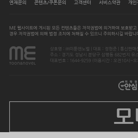
연재문의
콘텐츠/쿠폰문의
고객센터
서비스약관
개인
ME 웹사이트에 게시된 모든 컨텐츠들은 저작권법에 의거하여 보호받고
경우 저작권법에 의해 법정 조치에 처해질 수 있으니 주의하시길 바랍니
상호명 : ㈜미툰앤노벨 | 대표 : 정현준 | 통신판매
주소 : 경기도 성남시 분당구 삼평동 682번지 유스페이스
대표번호 : 1644-9259 (이용시간 : 오전10시~오후5
모