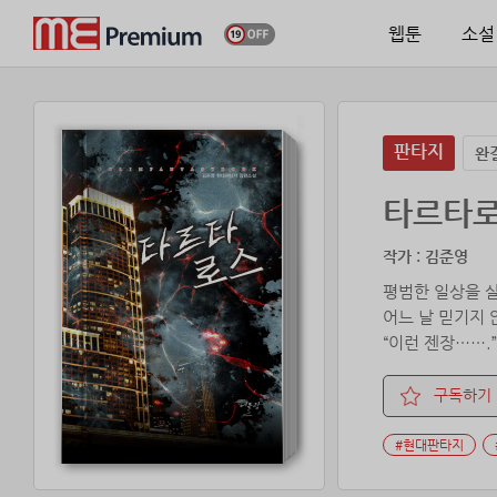
웹툰
소설
판타지
완
타르타
작가 : 김준영
평범한 일상을 
어느 날 믿기지
“이런 젠장…….
괴물이 사람을 
구독하기
세상에 괴물들이
신의 선택을 받
#현대판타지
[죽.여.라.]