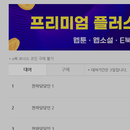
e북 보너스 코인 구매 불가
대여
구매
* 대여기간은 3일입니다.
1
천하당당인 1
2
천하당당인 2
3
천하당당인 3