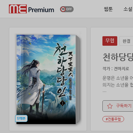
웹툰
소설
무협
완결
천하당
작가 : 견마지로
운명은 소년을 
의지는 소년을 
천하 열두 가문
어린 시동 황일
구독하기
남은 것은 복수심
#전통무협
악한자는 흥하나
소년의 칼 끝은 