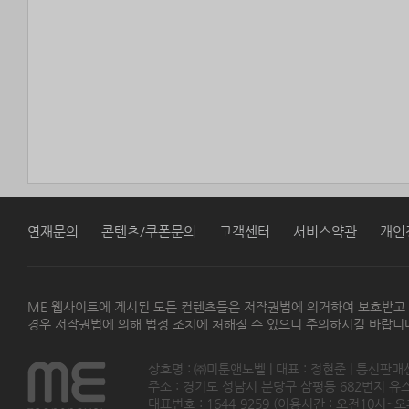
연재문의
콘텐츠/쿠폰문의
고객센터
서비스약관
개인
ME 웹사이트에 게시된 모든 컨텐츠들은 저작권법에 의거하여 보호받고
경우 저작권법에 의해 법정 조치에 처해질 수 있으니 주의하시길 바랍니
상호명 : ㈜미툰앤노벨 | 대표 : 정현준 | 통신판매
주소 : 경기도 성남시 분당구 삼평동 682번지 유스페이스
대표번호 : 1644-9259 (이용시간 : 오전10시~오후5