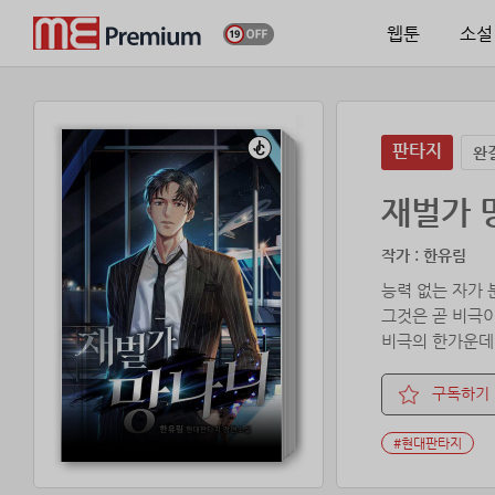
웹툰
소설
판타지
완
재벌가 
작가 : 한유림
능력 없는 자가 
그것은 곧 비극이
비극의 한가운데 
그의 두 번째 인
구독하기
#현대판타지