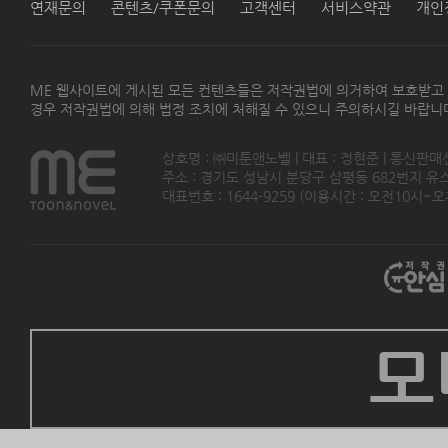
연재문의
콘텐츠/쿠폰문의
고객센터
서비스약관
개인
ME 웹사이트에 게시된 모든 컨텐츠들은 저작권법에 의거하여 보호받고
경우 저작권법에 의해 법정 조치에 처해질 수 있으니 주의하시길 바랍니
상호명 : ㈜미툰앤노벨 | 대표 : 정현준 | 통신판매
주소 : 경기도 성남시 분당구 삼평동 682번지 유스페이스
대표번호 : 1644-9259 (이용시간 : 오전10시~오후5
모