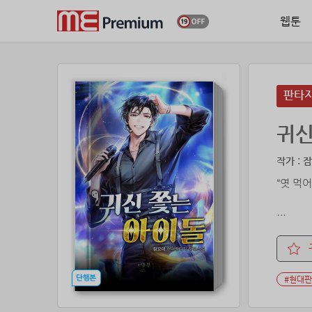
웹툰
판타
귀신
작가 : 
“엿 먹어
나는 기
어지러운
곧이어 
#현대
“진짜 