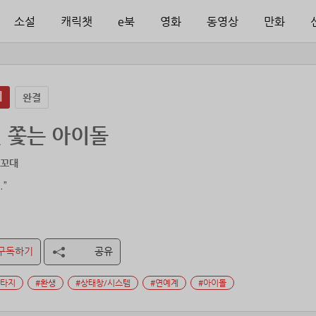
소설
캐릭챗
e북
영화
동영상
만화
지
완결
 쫓는 아이돌
잠꼬대
.”
자회견장에서 가운뎃손가락을 펼치며 웃어 보였다.
 두통과 함께 검붉은 피가 쏟아질 때, 다시 한번 마지막을 직감했다.
구독하기
공유
눈을 뜨기 전까지는.
판타지
#환생
#상태창/시스템
#연예계
#아이돌
목숨을 걸고 진행하는 아이돌 서바이벌 챌린지, reverse: 프로젝트에 오신