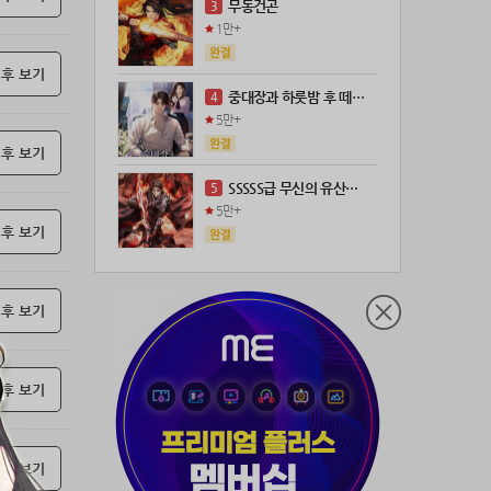
무동건곤
3
1만+
 후 보기
중대장과 하룻밤 후 떼돈을 벌었다
4
5만+
 후 보기
SSSSS급 무신의 유산을 얻었다!
5
5만+
 후 보기
 후 보기
 후 보기
 후 보기