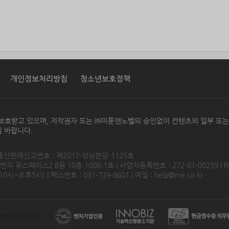
개인정보처리방침
청소년보호정책
보호받고 있으며, 저작권자 또는 ㈜미툰앤노벨의 승인없이 컨텐츠의 일부 또
 바랍니다.
 통신판매신고번호 : 제2017-성남분당-1125호
 유스페이스2 B동 10층 1008-1호 | 사업자등록번호 : 272-81-00259 | P
0시~오후5시) | 팩스번호 : 031-739-8601 | 메일 :
help@me.co.kr