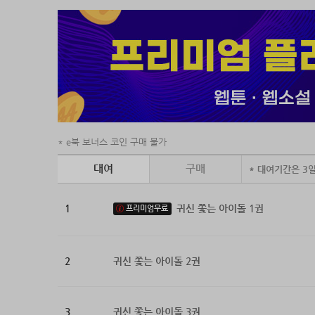
짧은 음
라 불리
e북 보너스 코인 구매 불가
대여
구매
* 대여기간은 3
1
귀신 쫓는 아이돌 1권
프리미엄무료
2
귀신 쫓는 아이돌 2권
3
귀신 쫓는 아이돌 3권