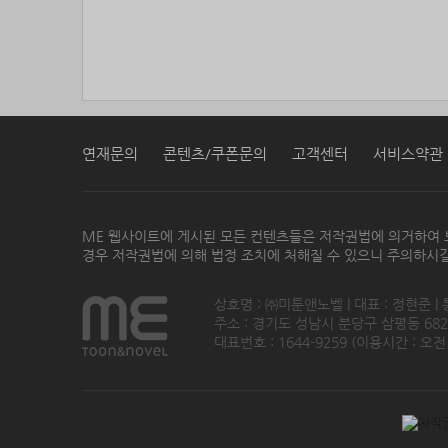
연재문의
콘텐츠/쿠폰문의
고객센터
서비스약관
ME 웹사이트에 게시된 모든 컨텐츠들은 저작권법에 의거하여 
경우 저작권법에 의해 법정 조치에 처해질 수 있으니 주의하시길
상호명 : ㈜미툰앤노벨 | 대표 : 정현준 |
주소 : 경기도 성남시 분당구 삼평동 682번지
대표번호 : 1644-9259 (이용시간 : 오전1