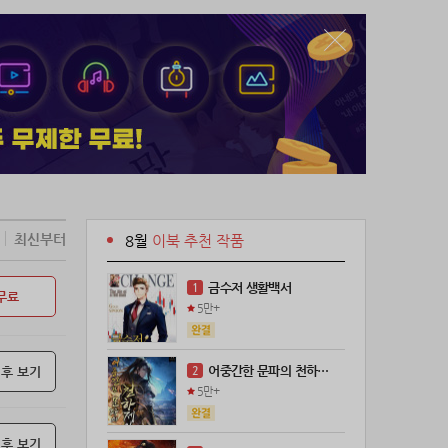
운 사람이라 부르기에 어려운 존재. 즉 귀신이
최신부터
8월
이북 추천 작품
금수저 생활백서
1
무료
5만+
어중간한 문파의 천하제일인
 후 보기
2
5만+
 후 보기