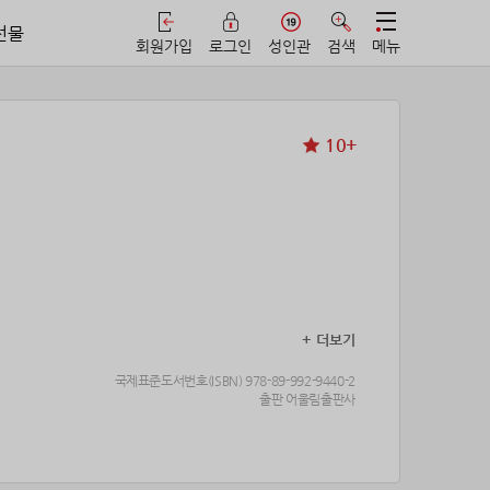
선물
회원가입
로그인
성인관
검색
메뉴
10+
+ 더보기
국제표준도서번호(ISBN) 978-89-992-9440-2
출판 어울림출판사
 여러분 환영합니다!”