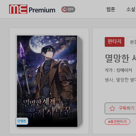
웹툰
소설
판타지
완
멸망한 
작가 : 킹메이커
병사, 멸망한 별
구독하기
#퓨전판타지