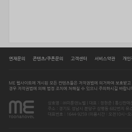
연재문의
콘텐츠/쿠폰문의
고객센터
서비스약관
개인
ME 웹사이트에 게시된 모든 컨텐츠들은 저작권법에 의거하여 보호받고
경우 저작권법에 의해 법정 조치에 처해질 수 있으니 주의하시길 바랍니
상호명 : ㈜미툰앤노벨 | 대표 : 정현준 | 통신판매
주소 : 경기도 성남시 분당구 삼평동 682번지 유스페이스
대표번호 : 1644-9259 (이용시간 : 오전10시~오후5