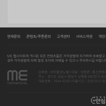
연재문의
콘텐츠/쿠폰문의
고객센터
서비스약관
개인
ME 웹사이트에 게시된 모든 컨텐츠들은 저작권법에 의거하여 보호받고
경우 저작권법에 의해 법정 조치에 처해질 수 있으니 주의하시길 바랍니
상호명 : ㈜미툰앤노벨 | 대표 : 정현준 | 통신판매
주소 : 경기도 성남시 분당구 삼평동 682번지 유스페이스
대표번호 : 1644-9259 (이용시간 : 오전10시~오후5