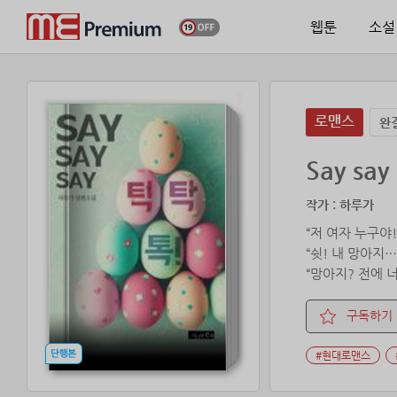
웹툰
소설
로맨스
완
Say sa
작가 : 하루가
“저 여자 누구야!
“쉿! 내 망아지…
“망아지? 전에 
“응!”
“이 자식이…… 
구독하기
“서른!”
“자주 드나들었나
#현대로맨스
“아닌데, 오늘 
순간 침실 문이 