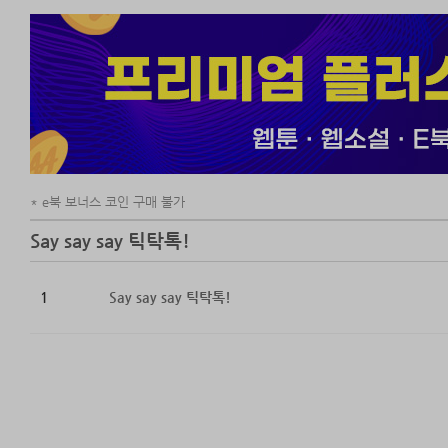
말고 거실에서 있
“누구세요?”
“난 재후 누나 
“누나!”
‘누나? 재후 누
재희가 선명히 
“재후 너! 지금
‘망아지? 스캔들
e북 보너스 코인 구매 불가
“지금…… 저한
Say say say 틱탁톡!
1
Say say say 틱탁톡!