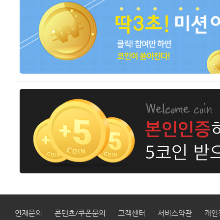
연재문의
콘텐츠/쿠폰문의
고객센터
서비스약관
개인