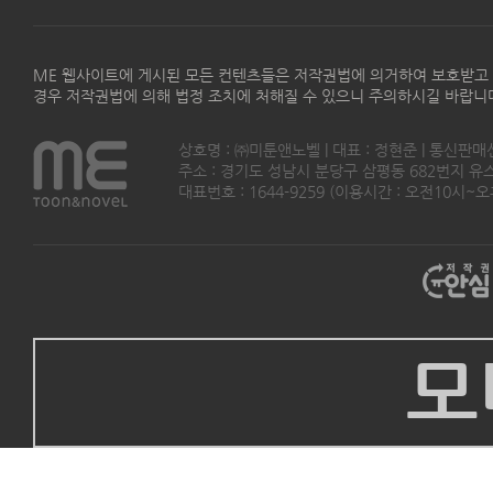
ME 웹사이트에 게시된 모든 컨텐츠들은 저작권법에 의거하여 보호받고
경우 저작권법에 의해 법정 조치에 처해질 수 있으니 주의하시길 바랍니
상호명 : ㈜미툰앤노벨 | 대표 : 정현준 | 통신판매
주소 : 경기도 성남시 분당구 삼평동 682번지 유스페이스
대표번호 : 1644-9259 (이용시간 : 오전10시~오후5
모