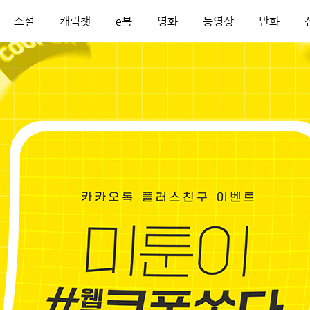
소설
캐릭챗
e북
영화
동영상
만화