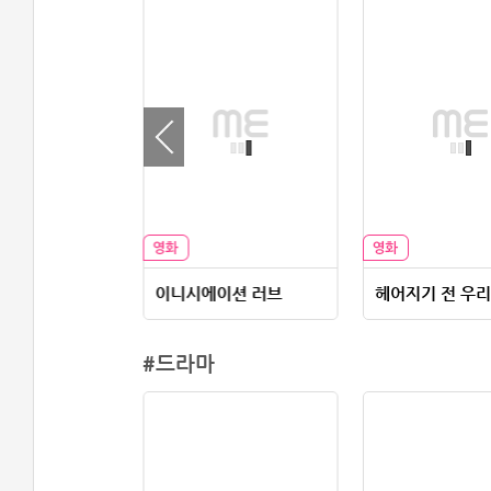
뜰 때
이니시에이션 러브
#드라마