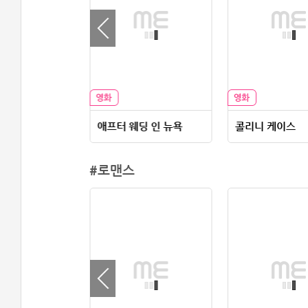
헌트
애프터 웨딩 인 뉴욕
콜리니 케이스
#로맨스