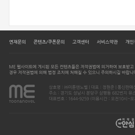
연재문의
콘텐츠/쿠폰문의
고객센터
서비스약관
개인
ME 웹사이트에 게시된 모든 컨텐츠들은 저작권법에 의거하여 보호받고
경우 저작권법에 의해 법정 조치에 처해질 수 있으니 주의하시길 바랍니
상호명 : ㈜미툰앤노벨 | 대표 : 정현준 | 통신판매
주소 : 경기도 성남시 분당구 삼평동 682번지 유스페이스
대표번호 : 1644-9259 (이용시간 : 오전10시~오후5