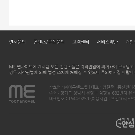
연재문의
콘텐츠/쿠폰문의
고객센터
서비스약관
개인
ME 웹사이트에 게시된 모든 컨텐츠들은 저작권법에 의거하여 보호받고
경우 저작권법에 의해 법정 조치에 처해질 수 있으니 주의하시길 바랍니
상호명 : ㈜미툰앤노벨 | 대표 : 정현준 | 통신판매
주소 : 경기도 성남시 분당구 삼평동 682번지 유스페이스
대표번호 : 1644-9259 (이용시간 : 오전10시~오후5