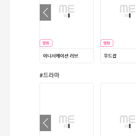
, 오 시스터!
이니시에이션 러브
우드잡
#드라마