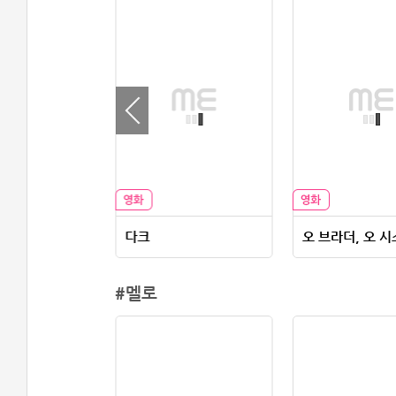
미성년이지만 어린애는 아냐
다크
오 브라더, 오 시
#멜로