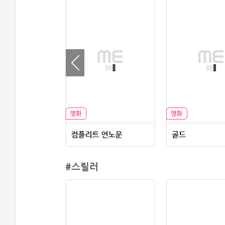
 시간
컴플리트 언노운
골드
#스릴러