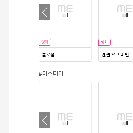
케이스
콜로설
엔젤 오브 마인
#미스터리