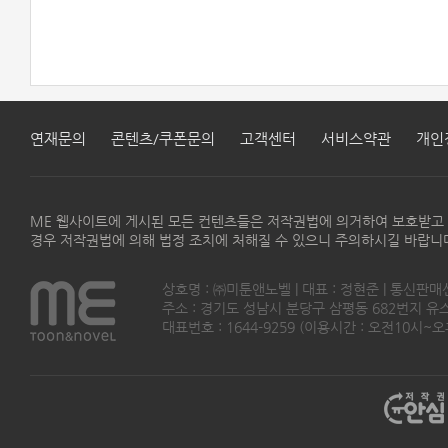
연재문의
콘텐츠/쿠폰문의
고객센터
서비스약관
개인
ME 웹사이트에 게시된 모든 컨텐츠들은 저작권법에 의거하여 보호받고
경우 저작권법에 의해 법정 조치에 처해질 수 있으니 주의하시길 바랍니
상호명 : ㈜미툰앤노벨 | 대표 : 정현준 | 통신판매
주소 : 경기도 성남시 분당구 삼평동 682번지 유스페이스
대표번호 : 1644-9259 (이용시간 : 오전10시~오후5