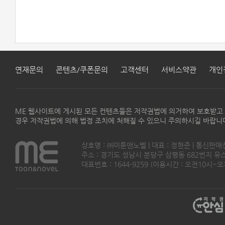
연재문의
콘텐츠/쿠폰문의
고객센터
서비스약관
개인
ME 웹사이트에 게시된 모든 컨텐츠들은 저작권법에 의거하여 보호받고
경우 저작권법에 의해 법정 조치에 처해질 수 있으니 주의하시길 바랍니
상호명 : ㈜미툰앤노벨 | 대표 : 정현준 | 통신판매
주소 : 경기도 성남시 분당구 삼평동 682번지 유스페이스
대표번호 : 1644-9259 (이용시간 : 오전10시~오후5