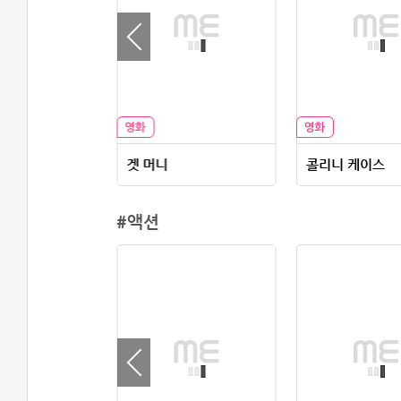
대왕
겟 머니
콜리니 케이스
#액션