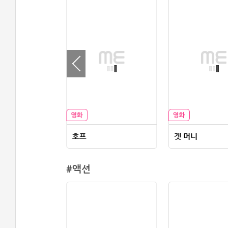
딩 인 뉴욕
호프
겟 머니
#액션