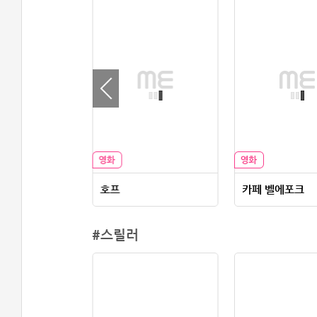
호프
카페 벨에포크
#스릴러