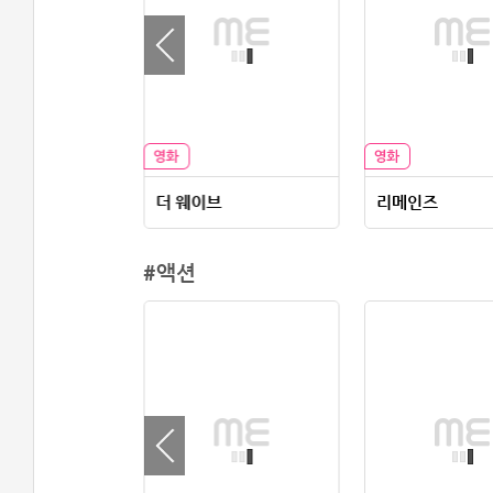
로즈와 마틴의 유령퇴치 주식회사
더 웨이브
리메인즈
#액션