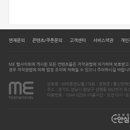
연재문의
콘텐츠/쿠폰문의
고객센터
서비스약관
개인
ME 웹사이트에 게시된 모든 컨텐츠들은 저작권법에 의거하여 보호받고
경우 저작권법에 의해 법정 조치에 처해질 수 있으니 주의하시길 바랍니
상호명 : ㈜미툰앤노벨 | 대표 : 정현준 | 통신판매
주소 : 경기도 성남시 분당구 삼평동 682번지 유스페이스
대표번호 : 1644-9259 (이용시간 : 오전10시~오후5