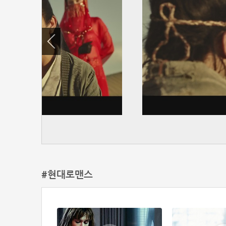
#현대로맨스