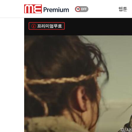
웹툰
프리미엄무료