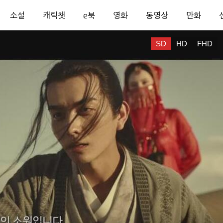
소설
캐릭챗
e북
영화
동영상
만화
SD
HD
FHD