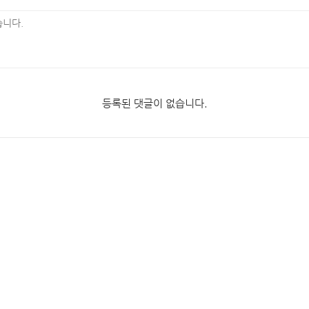
등록된 댓글이 없습니다.