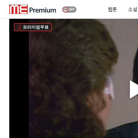
웹툰
소설
프리미엄무료