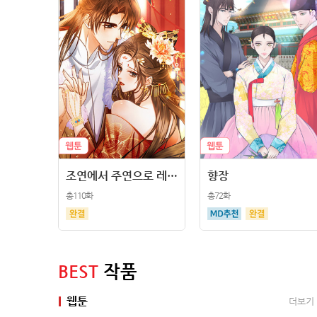
조연에서 주연으로 레벨업
향장
총110화
총72화
BEST
작품
웹툰
더보기
더보기