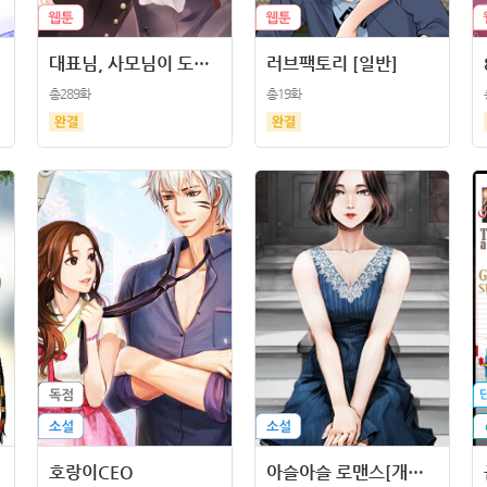
대표님, 사모님이 도망가요
러브팩토리 [일반]
총289화
총19화
호랑이CEO
아슬아슬 로맨스[개정판]