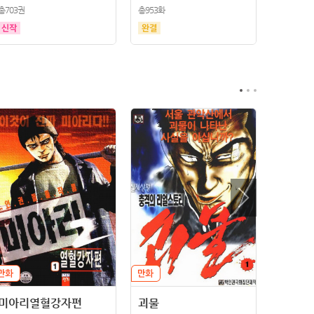
총703권
총953화
미아리열혈강자편
괴물
막장카