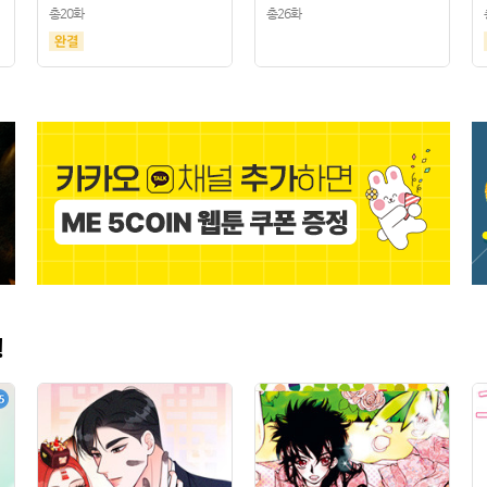
총20화
총26화
!