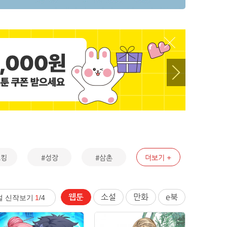
토킹
#성장
#삼촌
더보기
웹툰
소설
만화
e북
설 신작보기
1
/4