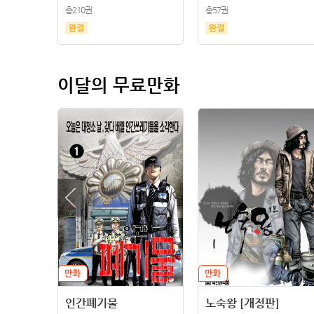
총210권
총57권
이달의 무료만화
인간폐기물
노숙왕 [개정판]