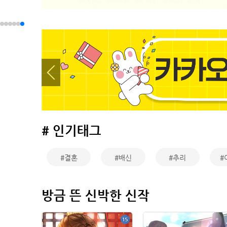
# 인기태그
#결혼
#배신
#추리
#
방금 뜬 신박한 신작