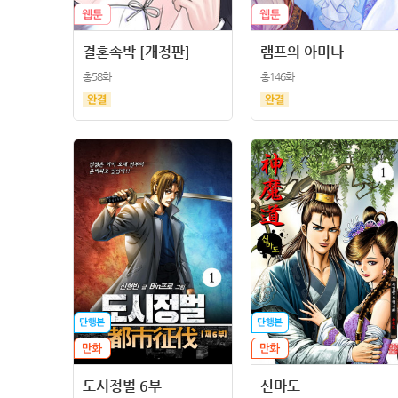
결혼속박 [개정판]
램프의 아미나
총58화
총146화
도시정벌 6부
신마도