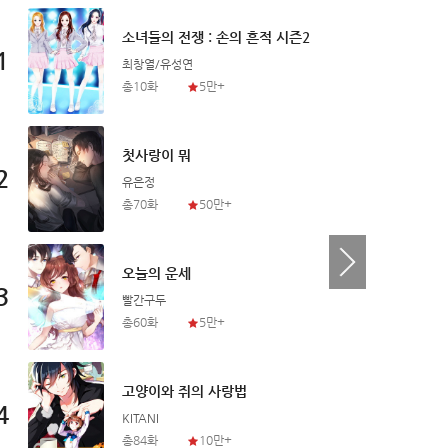
소녀들의 전쟁 : 손의 흔적 시즌2
1
1
최창열/유성연
총10화
5만+
첫사랑이 뭐
2
2
유은정
총70화
50만+
오늘의 운세
3
3
빨간구두
총60화
5만+
고양이와 쥐의 사랑법
4
4
KITANI
총84화
10만+