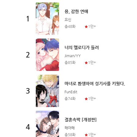
용, 감한 연애
1
요신
총48화
1만+
너의 멜로디가 들려
2
Jiman/YY
총85화
1만+
마녀로 환생하여 성기사를 키웠다.
3
FunEdit
총74화
1만+
다
결혼속박 [개정판]
4
해야해
총58화
1만+