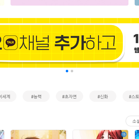
이세계
#능력
#초자연
#신화
#스
소