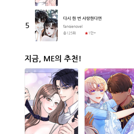
다시 한 번 사랑한다면
5
fanqienovel
총125화
1만+
지금, ME의 추천!