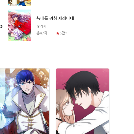
늑대를 위한 세레나데
5
5
꽃거지
총47화
5만+