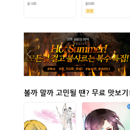
총16화
총89화
볼까 말까 고민될 땐? 무료 맛보기