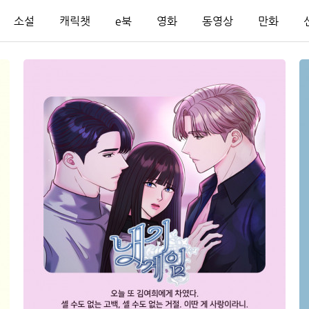
소설
캐릭챗
e북
영화
동영상
만화