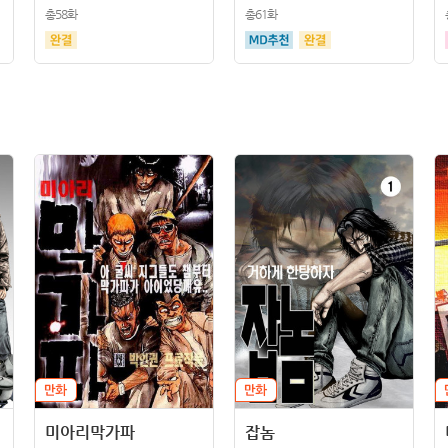
총58화
총61화
미아리막가파
잡놈