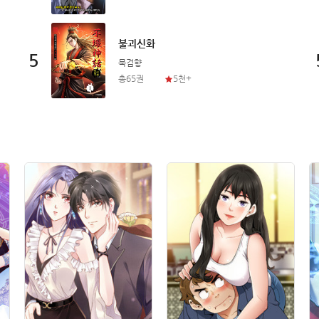
불괴신화
5
묵검향
총65권
5천+