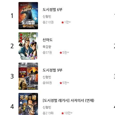
도시정벌 6부
1
신형빈
총210권
1만+
신마도
2
묵검향
총57권
5천+
도시정벌 9부
3
신형빈
총98권
5천+
[도시정벌 레거시] 사자의서 (연재)
4
신형빈
총219화
10만+