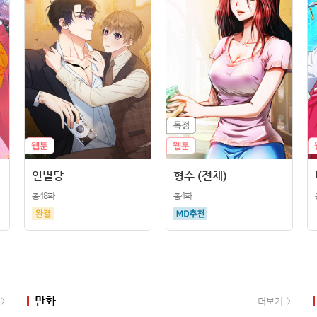
인별당
형수 (전체)
총48화
총4화
만화
더보기