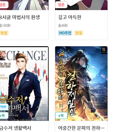
8서클 마법사의 환생
깊고 아득한
총160화
총46화
금수저 생활백서
어중간한 문파의 천하제일인