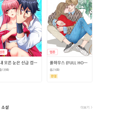
내 오른 눈은 신급 컴퓨터
풀하우스 (FULL HOUSE)
총139화
총216화
소설
e북
더보기