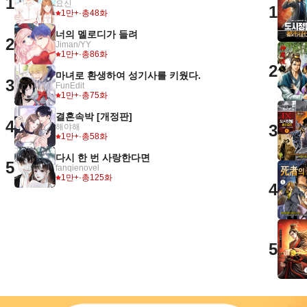
1
요신
1
1만+
·
총48화
너의 멜로디가 들려
2
Jiman/YY
1만+
·
총86화
2
마녀로 환생하여 성기사를 키웠다.
3
FunEdit
1만+
·
총75화
결혼속박 [개정판]
4
3
해야해
1만+
·
총58화
다시 한 번 사랑한다면
5
fanqienovel
1만+
·
총125화
4
5