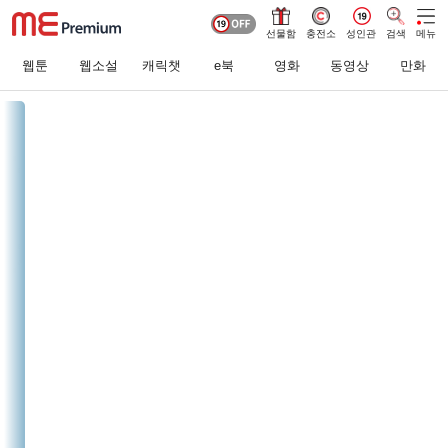
선물함
충전소
성인관
검색
메뉴
웹툰
웹소설
캐릭챗
e북
영화
동영상
만화