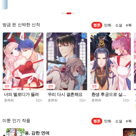
방금 뜬 신박한 신작
웹툰
만화
소설
e북
너의 멜로디가 들려
우리 다시 결혼해요
환생 후궁으로 살아가는 법
총86화
1만+
총86화
1만+
총86화
1만+
미툰 인기 작품
웹툰
만화
소설
e북
용, 감한 연애