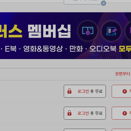
첫편부터
로그인
후 무료
로그인
후 무료