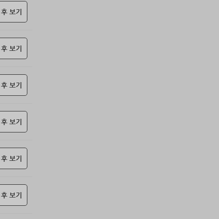
85위
z1z2***@naver.com
10코인
 후 보기
86위
@
10코인
87위
@
10코인
 후 보기
88위
ehddl****@naver.com
10코인
89위
iioo***@naver.com
10코인
90위
@
10코인
 후 보기
91위
날으는하마
10코인
92위
@
10코인
93위
17590*****@kakao.com
10코인
 후 보기
94위
26178*****@kakao.com
10코인
95위
11620*****@kakao.com
10코인
 후 보기
96위
18286*****@kakao.com
10코인
97위
봇딸롱
10코인
98위
송은
10코인
 후 보기
99위
20070*****@kakao.com
10코인
100
13273*****@kakao.com
10코인