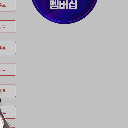
37위
myway
50코인
무료
38위
19108*****@kakao.com
50코인
39위
70989****@kakao.com
50코인
무료
40위
워삼골벅
50코인
41위
19367*****@kakao.com
50코인
42위
dlehd*****@gmail.com
48코인
무료
43위
22ss****@dgsungsan.ms.kr
45코인
44위
아아자 홧팅
40코인
45위
@
40코인
무료
46위
비둘기 천사
36코인
47위
@
36코인
무료
48위
20700*****@kakao.com
30코인
49위
26741*****@kakao.com
26코인
50위
@
25코인
무료
51위
dltmdw******@gmail.com
25코인
52위
douyo*****@gmail.com
25코인