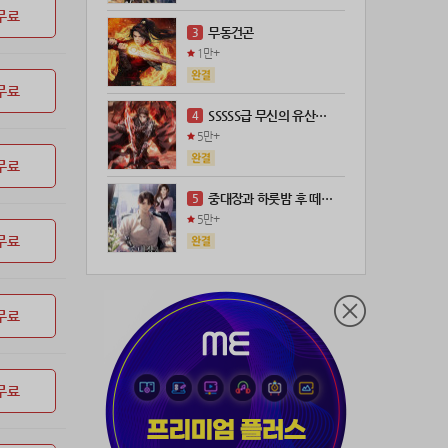
무료
21위
leeys****@naver.com
100코인
무동건곤
3
22위
21671*****@kakao.com
100코인
1만+
23위
@
73코인
무료
24위
anigse******@gmail.com
70코인
SSSSS급 무신의 유산을 얻었다!
4
25위
wwor****@naver.com
70코인
5만+
26위
ji643****@gmail.com
66코인
무료
27위
장발쟝
65코인
중대장과 하룻밤 후 떼돈을 벌었다
5
28위
@
60코인
5만+
29위
28473*****@kakao.com
60코인
무료
30위
ㄴ퍼ㅕㅅㄷ
60코인
31위
@
60코인
무료
32위
@
50코인
33위
dj7***@naver.com
50코인
34위
천일야화♡
50코인
무료
35위
80091****@kakao.com
50코인
36위
티티320
50코인