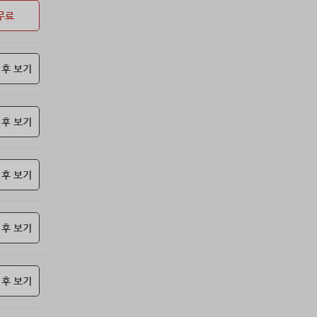
69위
난데요
15코인
무료
70위
@
15코인
71위
안녕하십사
13코인
 후 보기
72위
24180*****@kakao.com
10코인
73위
29528*****@kakao.com
10코인
74위
010767*****@me.co.kr
10코인
 후 보기
75위
아이스아메
10코인
76위
Muscle킴
10코인
77위
qsewzd******@gmail.com
10코인
 후 보기
78위
hshvi*****@naver.com
10코인
79위
42677*****@kakao.com
10코인
 후 보기
80위
@
10코인
81위
악레
10코인
82위
13117*****@kakao.com
10코인
 후 보기
83위
didwl*****@gmail.com
10코인
84위
base****@naver.com
10코인