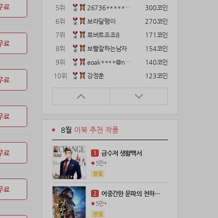
무료
5위
26736*****@kakao.com
300코인
6위
보라달팽이
270코인
7위
로버트조조8
171코인
무료
8위
보빨잘하는남자
154코인
9위
eoak****@naver.com
140코인
10위
강정훈
123코인
무료
11위
22374*****@kakao.com
120코인
12위
12922*****@kakao.com
120코인
무료
13위
gg1***@naver.com
120코인
8월
이북 추천 작품
14위
해콩이
110코인
15위
wkkj****@naver.com
110코인
무료
금수저 생활백서
1
16위
메렁이지롱
102코인
5만+
17위
@
100코인
18위
@
100코인
무료
어중간한 문파의 천하제일인
2
19위
kckt****@naver.com
100코인
5만+
20위
18075*****@kakao.com
100코인