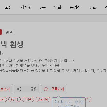
소설
캐릭챗
e북
영화
동영상
만화
완결
박 환생
 /
은 편집과 수정을 거친 〈초대박 환생〉 완전판입니다.
신으로 가난한 말년을 보내던 노인 박태풍.
 불량학생들과 다투던 중 정신을 잃고 눈을 떠 보니 재계 서열 1위, 우주
무료보기
공유
구독하기
타지
#현대
#회귀
#후회남
#통쾌
#권력
#복수
최신화 놓치기 싫다면
지금 구독하세요.