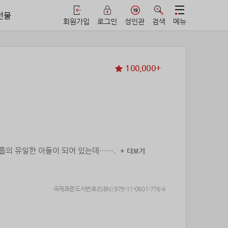
선물
회원가입
로그인
성인관
검색
메뉴
100,000+
그룹의 유일한 아들이 되어 있는데…….
+ 더보기
국제표준도서번호(ISBN) 979-11-0601-776-4