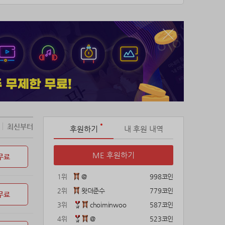
최신부터
후원하기
내 후원 내역
ME 후원하기
무료
1위
@
998코인
2위
왓더준수
779코인
무료
3위
choiminwoo
587코인
4위
@
523코인