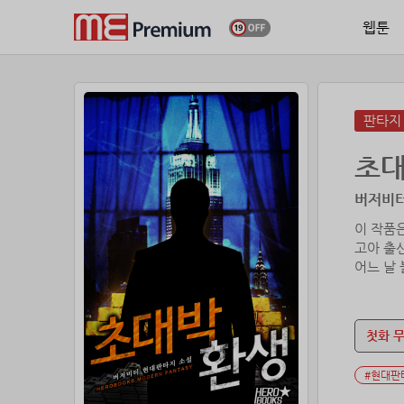
웹툰
판타지
초대
버저비터
이 작품
고아 출
어느 날
첫화 
#현대판