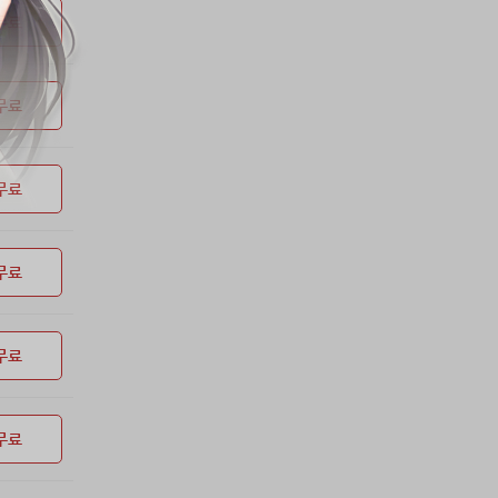
53위
soyun****@gmail.com
24코인
무료
54위
이슬이슬
20코인
55위
단순한묘기
20코인
무료
56위
25234*****@kakao.com
20코인
57위
43040*****@kakao.com
20코인
58위
@
20코인
무료
59위
@
20코인
60위
소망여
20코인
61위
25600*****@kakao.com
20코인
무료
62위
16100*****@kakao.com
20코인
63위
qsewzd******@gmail.com
20코인
무료
64위
20596*****@kakao.com
20코인
65위
lth8***@naver.com
20코인
66위
reneev******@naver.com
18코인
무료
67위
메카 보
17코인
68위
movi****@naver.com
17코인