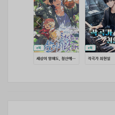
결혼당하고 인생이 터졌다
세상이 망해도, 청산에 살어리랏다
작곡가 최현일