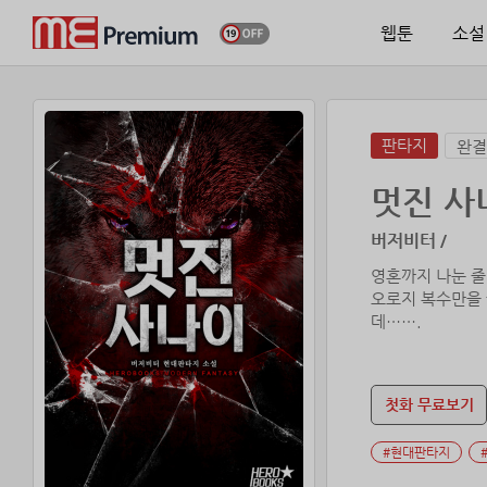
웹툰
소설
판타지
완결
멋진 사
버저비터 /
영혼까지 나눈 줄
오로지 복수만을 
데…….
첫화 무료보기
#현대판타지