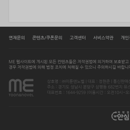
연재문의
콘텐츠/쿠폰문의
고객센터
서비스약관
개인
ME 웹사이트에 게시된 모든 컨텐츠들은 저작권법에 의거하여 보호받고
경우 저작권법에 의해 법정 조치에 처해질 수 있으니 주의하시길 바랍니
상호명 : ㈜미툰앤노벨 | 대표 : 정현준 | 통신판매
주소 : 경기도 성남시 분당구 삼평동 682번지 유스페이스
대표번호 : 1644-9259 (이용시간 : 오전10시~오후5