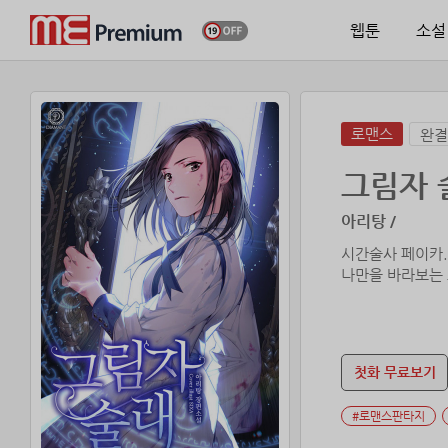
웹툰
소설
로맨스
완결
그림자 
아리탕 /
시간술사 페이카.
나만을 바라보는 
첫화 무료보기
#로맨스판타지