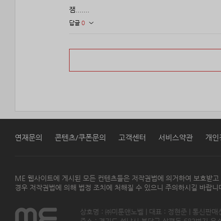
잼.......
답글
0
연재문의
콘텐츠/쿠폰문의
고객센터
서비스약관
개인
ME 웹사이트에 게시된 모든 컨텐츠들은 저작권법에 의거하여 보호받고
경우 저작권법에 의해 법정 조치에 처해질 수 있으니 주의하시길 바랍니
상호명 : ㈜미툰앤노벨 | 대표 : 정현준 | 통신판매
주소 : 경기도 성남시 분당구 삼평동 682번지 유스페이스