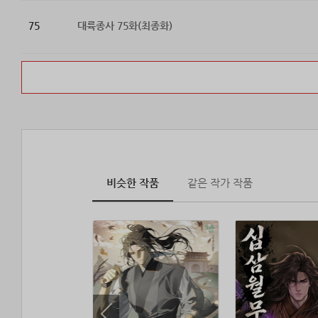
75
대륙종사 75화(최종화)
비슷한 작품
같은 작가 작품