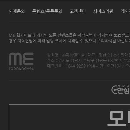
연재문의
콘텐츠/쿠폰문의
고객센터
서비스약관
개인
ME 웹사이트에 게시된 모든 컨텐츠들은 저작권법에 의거하여 보호받고
경우 저작권법에 의해 법정 조치에 처해질 수 있으니 주의하시길 바랍니
상호명 : ㈜미툰앤노벨 | 대표 : 정현준 | 통신판매
주소 : 경기도 성남시 분당구 삼평동 682번지 유스페이스
대표번호 : 1644-9259 (이용시간 : 오전10시~오후5
모