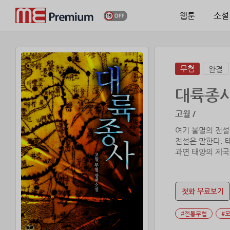
웹툰
소설
무협
완결
대륙종
고월 /
여기 불멸의 전설
전설은 말한다. 
과연 태양의 제국
첫화 무료보기
#전통무협
#