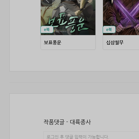
(無我眞境)
보표풍운
십삼월무
작품댓글 - 대륙종사
로그인 후 댓글 입력이 가능합니다.