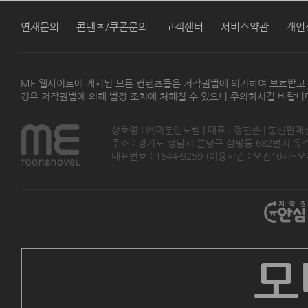
연재문의
콘텐츠/쿠폰문의
고객센터
서비스약관
개인
ME 웹사이트에 게시된 모든 컨텐츠들은 저작권법에 의거하여 보호받고
경우 저작권법에 의해 법정 조치에 처해질 수 있으니 주의하시길 바랍니
상호명 : ㈜미툰앤노벨 | 대표 : 정현준 | 통신판매
주소 : 경기도 성남시 분당구 삼평동 682번지 유스페이스
대표번호 : 1644-9259 (이용시간 : 오전10시~오후5
모