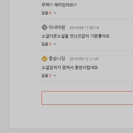
무맥!! 재미있어요!!
답글
0
아내바람
2019-09-17 08:10
소설다운소설을 만난것같아 기분좋아요
답글
0
좋습니당
2019-09-12 11:47
소설압귀가 엄켜서 혼란서럽네요
답글
0