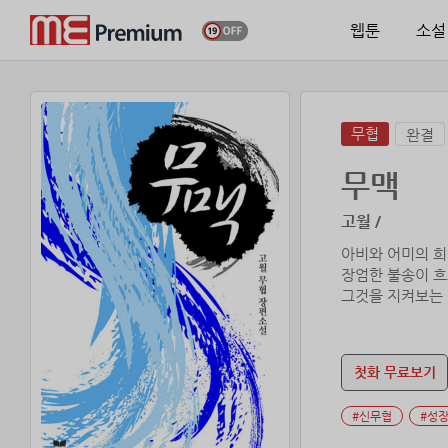
웹툰
소설
무협
완결
무맥
고월 /
아비와 어미의 희
장엄한 불송이 흐
그것을 지켜보는 
첫화 무료보기
#신무협
#성