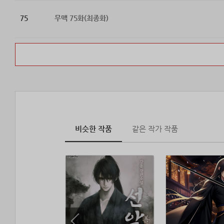
75
무맥 75화(최종화)
비슷한 작품
같은 작가 작품