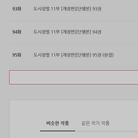
93화
도시정벌 11부 [개정판][단행본] 93권
94화
도시정벌 11부 [개정판][단행본] 94권
95화
도시정벌 11부 [개정판][단행본] 95권 (완결)
비슷한 작품
같은 작가 작품