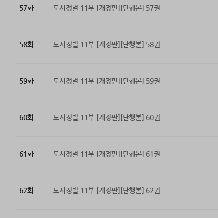
57화
도시정벌 11부 [개정판][단행본] 57권
58화
도시정벌 11부 [개정판][단행본] 58권
59화
도시정벌 11부 [개정판][단행본] 59권
60화
도시정벌 11부 [개정판][단행본] 60권
61화
도시정벌 11부 [개정판][단행본] 61권
62화
도시정벌 11부 [개정판][단행본] 62권