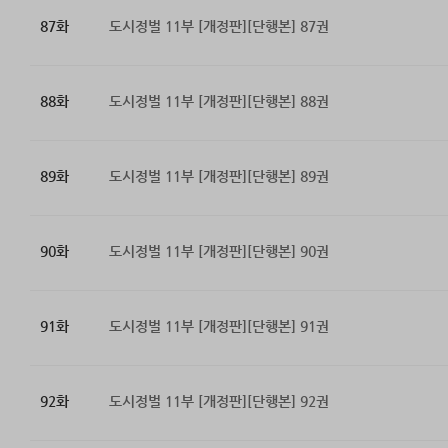
87화
도시정벌 11부 [개정판][단행본] 87권
88화
도시정벌 11부 [개정판][단행본] 88권
89화
도시정벌 11부 [개정판][단행본] 89권
90화
도시정벌 11부 [개정판][단행본] 90권
91화
도시정벌 11부 [개정판][단행본] 91권
92화
도시정벌 11부 [개정판][단행본] 92권