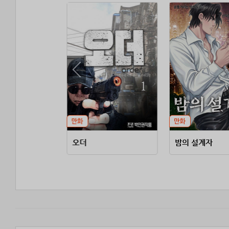
 길
오더
밤의 설계자