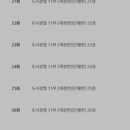
21화
도시정벌 11부 [개정판][단행본] 21권
22화
도시정벌 11부 [개정판][단행본] 22권
23화
도시정벌 11부 [개정판][단행본] 23권
24화
도시정벌 11부 [개정판][단행본] 24권
25화
도시정벌 11부 [개정판][단행본] 25권
26화
도시정벌 11부 [개정판][단행본] 26권