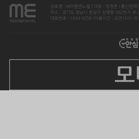
상호명 : ㈜미툰앤노벨 | 대표 : 정현준 | 통신판매
주소 : 경기도 성남시 분당구 삼평동 682번지 유스페이스
대표번호 : 1644-9259 (이용시간 : 오전10시~오후5
모