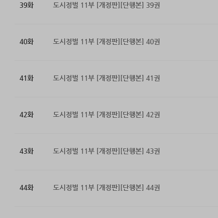
39화
도시정벌 11부 [개정판][단행본] 39권
40화
도시정벌 11부 [개정판][단행본] 40권
41화
도시정벌 11부 [개정판][단행본] 41권
42화
도시정벌 11부 [개정판][단행본] 42권
43화
도시정벌 11부 [개정판][단행본] 43권
44화
도시정벌 11부 [개정판][단행본] 44권