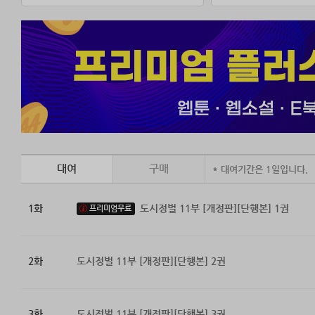
대여
구매
* 대여기간은 1일입니다.
1화
도시정벌 11부 [개정판][단행본] 1권
프리미엄무료
2화
도시정벌 11부 [개정판][단행본] 2권
3화
도시정벌 11부 [개정판][단행본] 3권