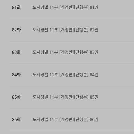
81화
도시정벌 11부 [개정판][단행본] 81권
82화
도시정벌 11부 [개정판][단행본] 82권
83화
도시정벌 11부 [개정판][단행본] 83권
84화
도시정벌 11부 [개정판][단행본] 84권
85화
도시정벌 11부 [개정판][단행본] 85권
86화
도시정벌 11부 [개정판][단행본] 86권