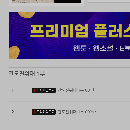
이제 그들 앞에 
잘못된 역사를 바
우린 대한제국 
배달의 자손이다
간도진위대 1부
1
간도진위대 1부 001화
프리미엄무료
2
간도진위대 1부 002화
프리미엄무료