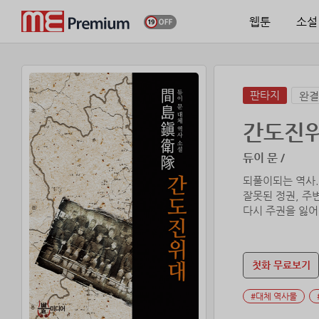
웹툰
소설
판타지
완결
간도진위
듀이 문 /
되풀이되는 역사.
잘못된 정권, 주
다시 주권을 잃어
마지막 남은 애국
『간도진위대』
첫화 무료보기
천부인이 만들어 
#대체 역사물
미래의 을사년에서