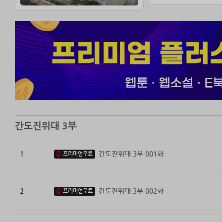
이제 그들 앞에 
잘못된 역사를 바
우린 대한제국 
배달의 자손이다
간도진위대 3부
1
간도진위대 3부 001화
프리미엄무료
2
간도진위대 3부 002화
프리미엄무료