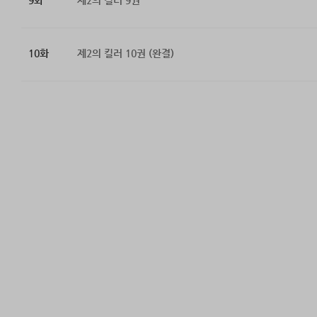
9화
제2의 킬러 9권
10화
제2의 킬러 10권 (완결)