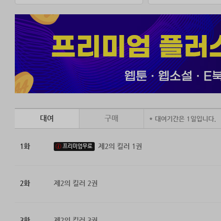
대여
구매
* 대여기간은 1일입니다.
1화
제2의 킬러 1권
프리미엄무료
2화
제2의 킬러 2권
3화
제2의 킬러 3권