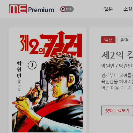
웹툰
소설
액션
완결
제2의 
박원빈 / 박원빈
언제부터 모여들
육십만을 헤아리
어떤 이유로든지 
사람들이 이곳으
행정구역으로는 도
속칭 조센징 빈
첫화 무료보기
이 음습한 골목