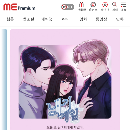
선물함
충전소
성인관
검색
메뉴
웹툰
웹소설
캐릭챗
e북
영화
동영상
만화