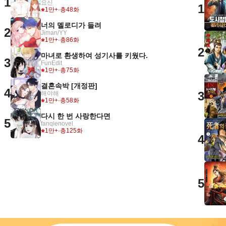
1
요신
1
1만+
·
총48화
너의 멜로디가 들려
2
Jiman/YY
1만+
·
총86화
2
마녀로 환생하여 성기사를 키웠다.
3
FunEdit
1만+
·
총75화
결혼속박 [개정판]
4
3
해야해
1만+
·
총58화
다시 한 번 사랑한다면
5
fanqienovel
1만+
·
총125화
4
5