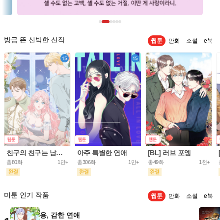
방금 뜬 신박한 신작
웹툰
만화
소설
e북
친구의 친구는 남인가요? [개정판]
아주 특별한 연애
[BL] 러브 포엠
총80화
1만+
총306화
1만+
총49화
1천+
미툰 인기 작품
웹툰
만화
소설
e북
용, 감한 연애