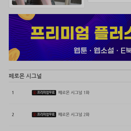
-가장 많은 선택
알파 출연진 모두
“이럴 리 없는데.”
도무지 그를 오메
페로몬 시그널
1
페로몬 시그널 1화
프리미엄무료
2
페로몬 시그널 2화
프리미엄무료