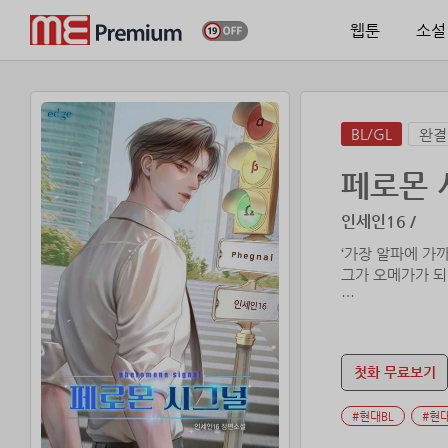
웹툰
소설
BL/GL
완결
페로몬 
인세인16 /
‘가장 알파에 가
그가 오메가가 되
“……뭐가 됐다고
그것도 모자라 가
첫화 무료보기
“선택받지 못하면
#현대BL
#현
***