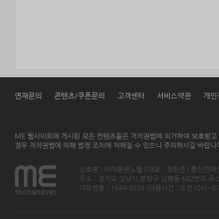
연재문의
콘텐츠/쿠폰문의
고객센터
서비스약관
개인
ME 웹사이트에 게시된 모든 컨텐츠들은 저작권법에 의거하여 보호받고
경우 저작권법에 의해 법정 조치에 처해질 수 있으니 주의하시길 바랍니
상호명 : ㈜미툰앤노벨 | 대표 : 정현준 | 통신판매
주소 : 경기도 성남시 분당구 삼평동 682번지 유스페이스
대표번호 : 1644-9259 (이용시간 : 오전10시~오후5