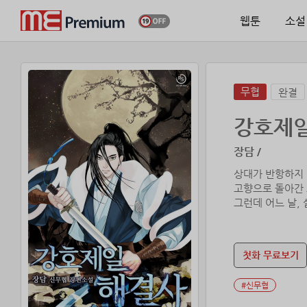
웹툰
소설
무협
완결
강호제일
장담 /
상대가 반항하지 
고향으로 돌아간 
그런데 어느 날,
그때부터 사운평의
첫화 무료보기
#신무협