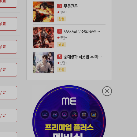
무료
21위
18075*****@kakao.com
100코인
무동건곤
3
22위
leeys****@naver.com
100코인
1만+
23위
@
73코인
무료
24위
anigse******@gmail.com
70코인
SSSSS급 무신의 유산을 얻었다!
4
25위
wwor****@naver.com
70코인
5만+
26위
ji643****@gmail.com
66코인
무료
27위
장발쟝
65코인
중대장과 하룻밤 후 떼돈을 벌었다
5
28위
ㄴ퍼ㅕㅅㄷ
60코인
5만+
29위
@
60코인
무료
30위
@
60코인
31위
28473*****@kakao.com
60코인
무료
32위
70989****@kakao.com
50코인
33위
워삼골벅
50코인
34위
19367*****@kakao.com
50코인
무료
35위
@
50코인
36위
dj7***@naver.com
50코인