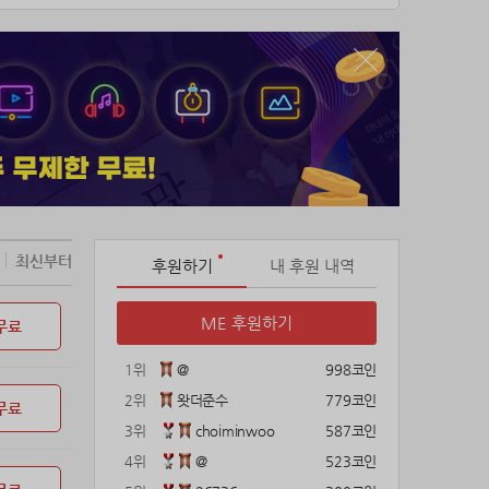
최신부터
후원하기
내 후원 내역
ME 후원하기
무료
1위
@
998코인
2위
왓더준수
779코인
무료
3위
choiminwoo
587코인
4위
@
523코인