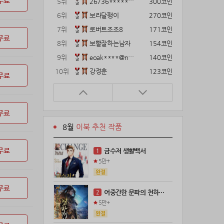
무료
5위
26736*****@kakao.com
300코인
6위
보라달팽이
270코인
7위
로버트조조8
171코인
무료
8위
보빨잘하는남자
154코인
9위
eoak****@naver.com
140코인
10위
강정훈
123코인
무료
11위
gg1***@naver.com
120코인
12위
12922*****@kakao.com
120코인
무료
13위
22374*****@kakao.com
120코인
8월
이북 추천 작품
14위
해콩이
110코인
15위
wkkj****@naver.com
110코인
무료
금수저 생활백서
1
16위
메렁이지롱
102코인
5만+
17위
21671*****@kakao.com
100코인
18위
@
100코인
무료
어중간한 문파의 천하제일인
2
19위
@
100코인
5만+
20위
kckt****@naver.com
100코인