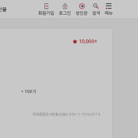
선물
회원가입
로그인
성인관
검색
메뉴
10,000+
+ 더보기
 승천한다!
국제표준도서번호(ISBN) 979-11-7574-577-3