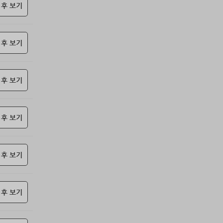
85위
moonyo******@naver.com
10코인
 후 보기
86위
sdg43****@naver.com
10코인
87위
21982*****@kakao.com
10코인
 후 보기
88위
27657*****@kakao.com
10코인
89위
yhdia****@naver.com
10코인
90위
34362*****@kakao.com
10코인
 후 보기
91위
kko1****@gmail.com
10코인
92위
samdry
10코인
93위
20679*****@kakao.com
10코인
 후 보기
94위
@
10코인
95위
27964*****@kakao.com
10코인
 후 보기
96위
19334*****@kakao.com
10코인
97위
돌도사
10코인
98위
27780*****@kakao.com
10코인
 후 보기
99위
10933*****@kakao.com
10코인
100
항시그대로
10코인
위