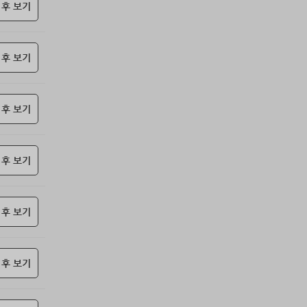
69위
@
15코인
 후 보기
70위
난데요
15코인
71위
안녕하십사
13코인
 후 보기
72위
23573*****@kakao.com
10코인
73위
하늘이다
10코인
74위
koe***@naver.com
10코인
 후 보기
75위
젖꼭지 빨래
10코인
76위
17887*****@kakao.com
10코인
77위
010381*****@me.co.kr
10코인
 후 보기
78위
15172*****@kakao.com
10코인
79위
27904*****@kakao.com
10코인
 후 보기
80위
봄아
10코인
81위
kimar****@naver.com
10코인
82위
@
10코인
 후 보기
83위
cofla****@naver.com
10코인
84위
jickj*****@naver.com
10코인