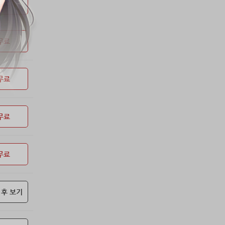
53위
soyun****@gmail.com
24코인
무료
54위
qsewzd******@gmail.com
20코인
55위
20596*****@kakao.com
20코인
무료
56위
lth8***@naver.com
20코인
57위
이슬이슬
20코인
58위
단순한묘기
20코인
무료
59위
25234*****@kakao.com
20코인
60위
43040*****@kakao.com
20코인
61위
@
20코인
무료
62위
@
20코인
63위
소망여
20코인
무료
64위
25600*****@kakao.com
20코인
65위
16100*****@kakao.com
20코인
66위
reneev******@naver.com
18코인
 후 보기
67위
movi****@naver.com
17코인
68위
메카 보
17코인