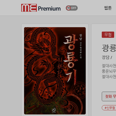
웹툰
무협
광
장담 /
절대사천
풍운뇌우
절대사천
누군가 
자신의 
첫화 
#신무협