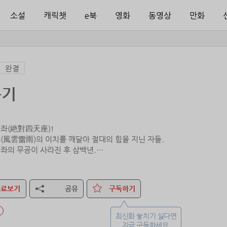
소설
캐릭챗
e북
영화
동영상
만화
완결
룡기
좌(絶對四天座)!
(風雲雷雨)의 이치를 깨달아 절대의 힘을 지닌 자들.
좌의 무공이 사라진 후 삼백년.
아이와 함께 비룡도에 들어갔다.
신분과 부모의 비밀을 알게 된 이무환, 이제 비룡도에 잠들어 있던 광룡이
무료보기
공유
구독하기
최신화 놓치기 싫다면
지금 구독하세요.