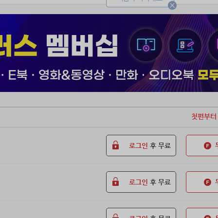
첫편부터
로그인
후 무료
로그인
후 무료