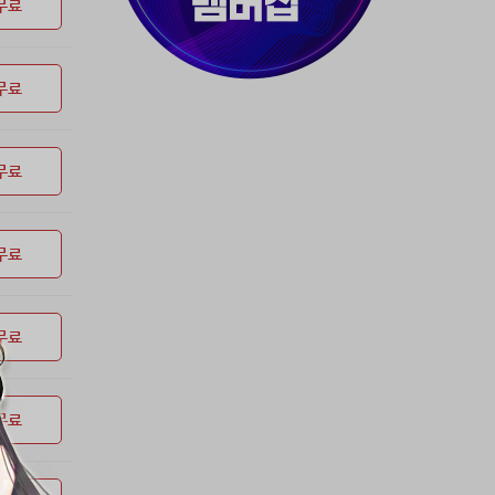
37위
티티320
50코인
무료
38위
천일야화♡
50코인
39위
80091****@kakao.com
50코인
무료
40위
myway
50코인
41위
19108*****@kakao.com
50코인
42위
dlehd*****@gmail.com
48코인
무료
43위
22ss****@dgsungsan.ms.kr
45코인
44위
@
40코인
45위
아아자 홧팅
40코인
무료
46위
@
36코인
47위
비둘기 천사
36코인
무료
48위
20700*****@kakao.com
30코인
49위
26741*****@kakao.com
26코인
50위
@
25코인
무료
51위
douyo*****@gmail.com
25코인
52위
dltmdw******@gmail.com
25코인