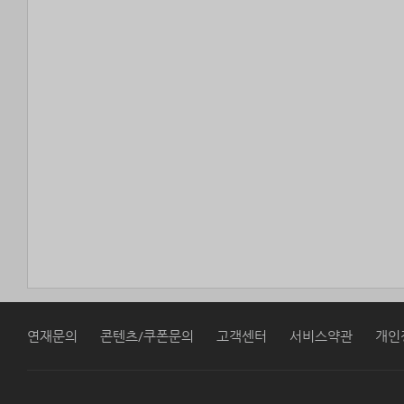
연재문의
콘텐츠/쿠폰문의
고객센터
서비스약관
개인