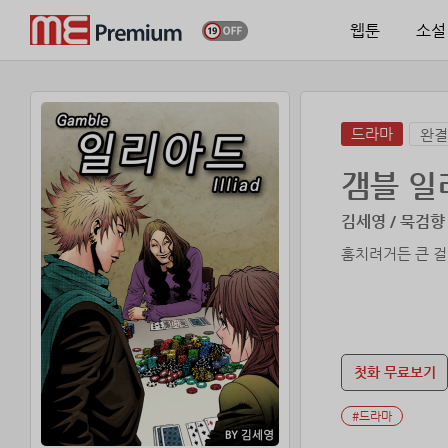
웹툰
소설
드라마
완결
갬블 일
김세영 / 묵검향
훔치려거든 큰 걸
첫화 무료보기
#드라마