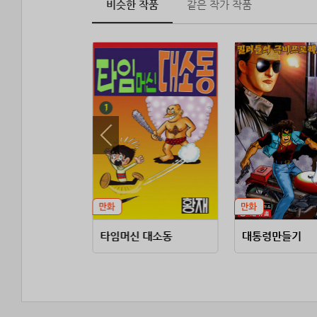
비슷한 작품
같은 작가 작품
수
타임머신 대소동
대통령만들기