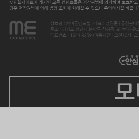
ME 웹사이트에 게시된 모든 컨텐츠들은 저작권법에 의거하여 보호받고
경우 저작권법에 의해 법정 조치에 처해질 수 있으니 주의하시길 바랍니
상호명 : ㈜미툰앤노벨 | 대표 : 정현준 | 통신판매
주소 : 경기도 성남시 분당구 삼평동 682번지 유스페이스
대표번호 : 1644-9259 (이용시간 : 오전10시~오후5
모